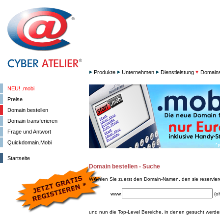
Produkte
Unternehmen
Dienstleistung
Domain
NEU! .mobi
Preise
Domain bestellen
Domain transferieren
Frage und Antwort
Quickdomain.Mobi
Startseite
Domain bestellen - Suche
W�hlen Sie zuerst den Domain-Namen, den sie reservie
www.
(o
und nun die Top-Level Bereiche, in denen gesucht werden