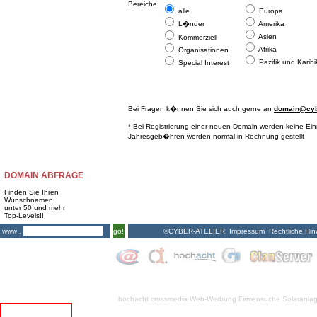
Bereiche:
alle
Europa
L�nder
Amerika
Asien
Kommerziell
Afrika
Organisationen
Pazifik und Karibi
Special Interest
Bei Fragen k�nnen Sie sich auch gerne an
domain@cybe
* Bei Registrierung einer neuen Domain werden keine Ei
Jahresgeb�hren werden normal in Rechnung gestellt
DOMAIN ABFRAGE
Finden Sie Ihren
Wunschnamen
unter 50 und mehr
Top-Levels!!
©CYBER-ATELIER
Impressum
Rechtliche Hin
www .
go!
hochacht crossmedia
Web-Werbung Firmensuche
Solaranla