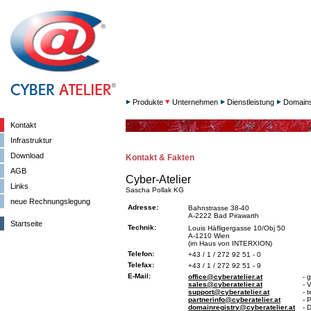
Produkte
Unternehmen
Dienstleistung
Domain
Kontakt
Infrastruktur
Download
Kontakt & Fakten
AGB
Cyber-Atelier
Links
Sascha Pollak KG
neue Rechnungslegung
Adresse:
Bahnstrasse 38-40
A-2222 Bad Pirawarth
Startseite
Technik:
Louis Häfligergasse 10/Obj 50
A-1210 Wien
(im Haus von INTERXION)
Telefon:
+43 / 1 / 272 92 51 - 0
Telefax:
+43 / 1 / 272 92 51 - 9
E-Mail:
office@cyberatelier.at
- 
sales@cyberatelier.at
- 
support@cyberatelier.at
- 
partnerinfo@cyberatelier.at
- 
domainregistry@cyberatelier.at
- 