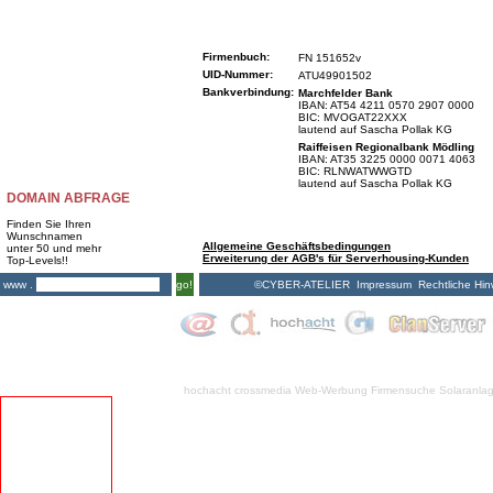
Firmenbuch:
FN 151652v
UID-Nummer:
ATU49901502
Bankverbindung:
Marchfelder Bank
IBAN: AT54 4211 0570 2907 0000
BIC: MVOGAT22XXX
lautend auf Sascha Pollak KG
Raiffeisen Regionalbank Mödling
IBAN: AT35 3225 0000 0071 4063
BIC: RLNWATWWGTD
lautend auf Sascha Pollak KG
DOMAIN ABFRAGE
Finden Sie Ihren
Wunschnamen
Allgemeine Geschäftsbedingungen
unter 50 und mehr
Erweiterung der AGB's für Serverhousing-Kunden
Top-Levels!!
©CYBER-ATELIER
Impressum
Rechtliche Hin
www .
go!
hochacht crossmedia
Web-Werbung Firmensuche
Solaranla