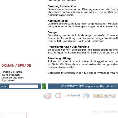
Leistungen im Überblick:
Beratung / Konzeption
Gemeinsame Beratung und Planung eines, auf die Bedürf
abgestimmten Kommunikationskonzeptes, hinsichtlich der 
Kommunikationsziele.
Kommunikation
Gemeinsame Ausarbeitung einer angemessenen Mediapla
entsprechender Vermarktungsstrategien und Kommunik
Design
Gestaltung der für die Anforderungen sinnvollen Kommunika
Konzepte. Entwicklung von Corporate Design, Werbemaßna
Shops, CD-Produktion, Grafik- und Printdesign.
Programmierung / Durchführung
Einsatz bewährter Technologien, die zielgruppengerechte 
Erfahrungen mit Kommunikation im B2B-Sektor und im Co
Betreuung / Pflege
Auf Wunsch steht hochacht seinen Auftraggebern auch nac
zur Seite. Wir übernehmen die redaktionelle und gestalte
DOMAIN ABFRAGE
Kommunikationsmittel.
Finden Sie Ihren
Detaillierte Information finden Sie auf der Webseite von 
Wunschnamen
unter 50 und mehr
Top-Levels!!
©CYBER-ATELIER
Impressum
Rechtliche Hin
www .
go!
hochacht crossmedia