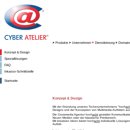
Produkte
Unternehmen
Dienstleistung
Domain
Konzept & Design
Speziallösungen
FAQ
Inkasso-Schnittstelle
Startseite
Konzept & Design
Mit der Gründung unseres Tocherunternehmens "hoch
ach
Designs und der Konzeption von Multimedia-Auftritten aus
Die Crossmedia Agentur hoch
acht
gestaltet Kommunikation
Neuen Medien oder der klassische Printbereich.
Mit kreativen Ideen bietet hoch
acht
individuelle Lösungen
Auftritt.