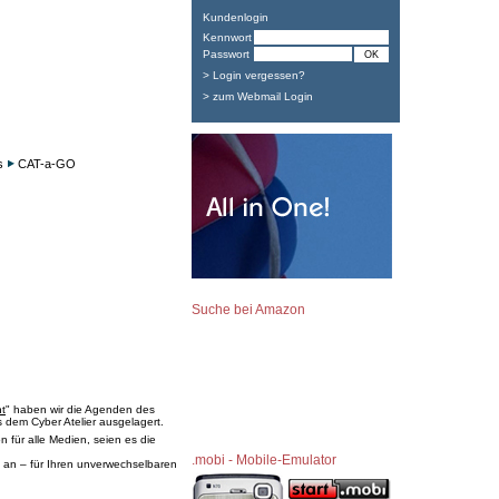
Kundenlogin
Kennwort
Passwort
> Login vergessen?
> zum Webmail Login
s
CAT-a-GO
Suche bei Amazon
t
" haben wir die Agenden des
 dem Cyber Atelier ausgelagert.
 für alle Medien, seien es die
.mobi - Mobile-Emulator
 an – für Ihren unverwechselbaren