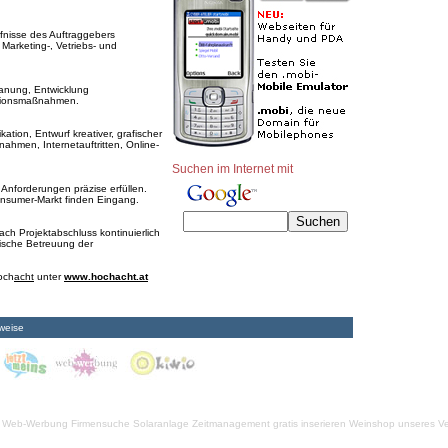
nisse des Auftraggebers
Marketing-, Vetriebs- und
nung, Entwicklung
ationsmaßnahmen.
tion, Entwurf kreativer, grafischer
hmen, Internetauftritten, Online-
Suchen im Internet mit
Anforderungen präzise erfüllen.
nsumer-Markt finden Eingang.
h Projektabschluss kontinuierlich
rische Betreuung der
hoch
acht
unter
www.hochacht.at
weise
Web-Werbung Firmensuche
Solaranlage
Zeitmanagement
gratis inserieren
Weinshop unseres Ve