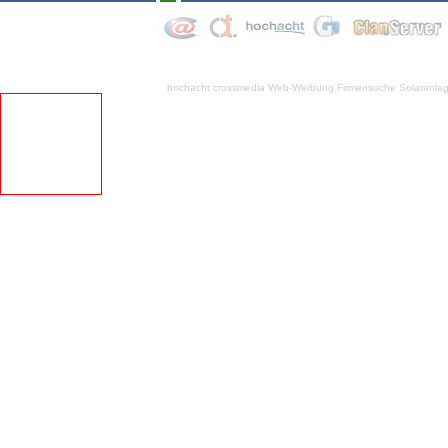
hochacht crossmedia
Web-Werbung Firmensuche
Solaranla