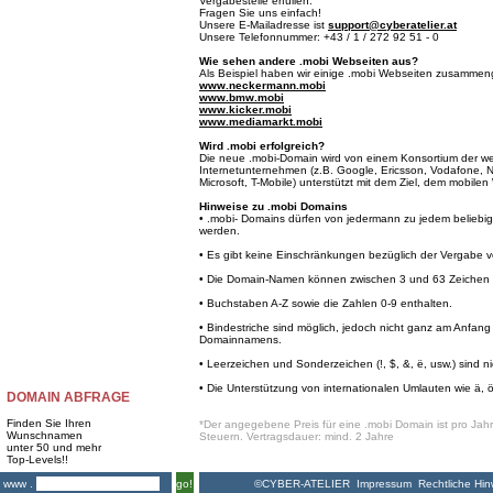
Vergabestelle erfüllen.
Fragen Sie uns einfach!
Unsere E-Mailadresse ist
support@cyberatelier.at
Unsere Telefonnummer: +43 / 1 / 272 92 51 - 0
Wie sehen andere .mobi Webseiten aus?
Als Beispiel haben wir einige .mobi Webseiten zusammeng
www.neckermann.mobi
www.bmw.mobi
www.kicker.mobi
www.mediamarkt.mobi
Wird .mobi erfolgreich?
Die neue .mobi-Domain wird von einem Konsortium der we
Internetunternehmen (z.B. Google, Ericsson, Vodafone, 
Microsoft, T-Mobile) unterstützt mit dem Ziel, dem mobil
Hinweise zu .mobi Domains
• .mobi- Domains dürfen von jedermann zu jedem beliebige
werden.
• Es gibt keine Einschränkungen bezüglich der Vergabe
• Die Domain-Namen können zwischen 3 und 63 Zeichen l
• Buchstaben A-Z sowie die Zahlen 0-9 enthalten.
• Bindestriche sind möglich, jedoch nicht ganz am Anfa
Domainnamens.
• Leerzeichen und Sonderzeichen (!, $, &, ë, usw.) sind ni
• Die Unterstützung von internationalen Umlauten wie ä, ö 
DOMAIN ABFRAGE
Finden Sie Ihren
*Der angegebene Preis für eine .mobi Domain ist pro Jahr 
Wunschnamen
Steuern. Vertragsdauer: mind. 2 Jahre
unter 50 und mehr
Top-Levels!!
©CYBER-ATELIER
Impressum
Rechtliche Hin
www .
go!