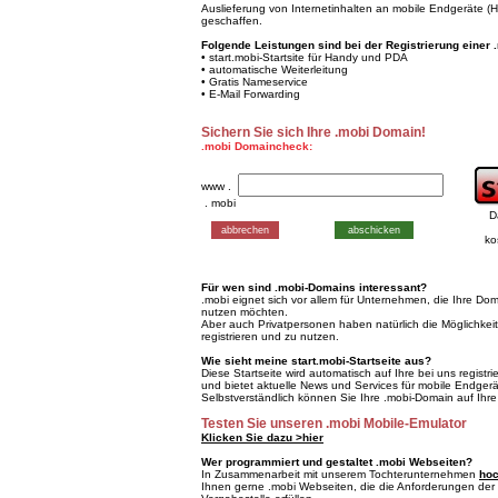
Auslieferung von Internetinhalten an mobile Endgeräte 
geschaffen.
Folgende Leistungen sind bei der Registrierung einer 
• start.mobi-Startsite für Handy und PDA
• automatische Weiterleitung
• Gratis Nameservice
• E-Mail Forwarding
Sichern Sie sich Ihre .mobi Domain!
.mobi Domaincheck:
www .
. mobi
D
ko
Für wen sind .mobi-Domains interessant?
.mobi eignet sich vor allem für Unternehmen, die Ihre Do
nutzen möchten.
Aber auch Privatpersonen haben natürlich die Möglichkei
registrieren und zu nutzen.
Wie sieht meine start.mobi-Startseite aus?
Diese Startseite wird automatisch auf Ihre bei uns registr
und bietet aktuelle News und Services für mobile Endgerä
Selbstverständlich können Sie Ihre .mobi-Domain auf Ihre
Testen Sie unseren .mobi Mobile-Emulator
Klicken Sie dazu >hier
Wer programmiert und gestaltet .mobi Webseiten?
In Zusammenarbeit mit unserem Tochterunternehmen
hoc
Ihnen gerne .mobi Webseiten, die die Anforderungen der