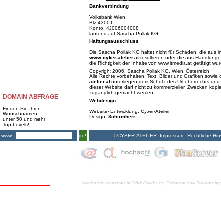
Bankverbindung
Volksbank Wien
Blz 43000
Konto: 42006004008
lautend auf Sascha Pollak KG
Haftungsausschluss
Die Sascha Pollak KG haftet nicht für Schäden, die aus i
www.cyber-atelier.at
resultieren oder die aus Handlungen
die Richtigkeit der Inhalte von www.itmedia.at getätigt wu
Copyright 2006, Sascha Pollak KG, Wien, Österreich
Alle Rechte vorbehalten. Text, Bilder und Grafiken sowi
atelier.at
unterliegen dem Schutz des Urheberrechts und 
dieser Website darf nicht zu kommerziellen Zwecken kopiert
zugänglich gemacht werden.
DOMAIN ABFRAGE
Webdesign
Finden Sie Ihren
Website- Entwicklung: Cyber-Atelier
Wunschnamen
Design:
Schirmherr
unter 50 und mehr
Top-Levels!!
©CYBER-ATELIER
Impressum
Rechtliche Hin
www .
go!
hochacht crossmedia
Web-Werbung Firmensuche
Solaranla