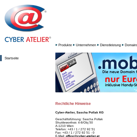
Produkte
Unternehmen
Dienstleistung
Domain
Startseite
Rechtliche Hinweise
Cyber-Atelier, Sascha Pollak KG
Geschäftsführung: Sascha Pollak
Shuttleworthstr. 4-8/Obj 50
A-1210 Wien
Telefon: +43 / 1 / 272 92 51
Fax: +43 / 1 / 272 92 51 - 0
E-Mail:
office@cyber-atelier.at