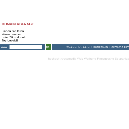
DOMAIN ABFRAGE
Finden Sie Ihren
Wunschnamen
unter 50 und mehr
Top-Levels!!
©CYBER-ATELIER
Impressum
Rechtliche Hin
www .
go!
hochacht crossmedia
Web-Werbung Firmensuche
Solaranla