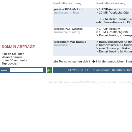
Produktbezeichnung
Produktbeschreibung
primäre POP-Mailbox
> 1 POP-Account
(mailaccount. first)
> 10 MB Postfachgröße
... nur bestellen, wenn S
oder Serverdienste im Ei
weitere POP-Mailbox
> 1 POP-Account
(mailaccount.add1)
> 10 MB Postfachgröße
> Domainhosting vorausge
Secondary-Mail Backup
> Backupmailserver für Ihr
(mailbackup)
> Datenvolumen für Mailve
DOMAIN ABFRAGE
> eine Domain pro Paket
> Domainhosting ist Vora
Finden Sie Ihren
Wunschnamen
unter 50 und mehr
alle Preise verstehen sich in � inkl. der gesetzlichen Steu
Top-Levels!!
©CYBER-ATELIER
Impressum
Rechtliche Hin
www .
go!
hochacht crossmedia
Web-Werbung Firmensuche
Solaranla