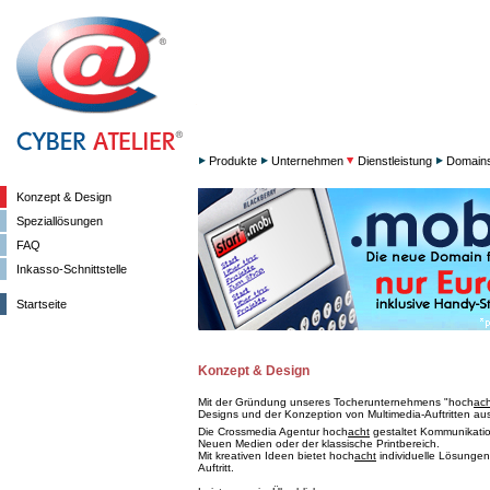
Produkte
Unternehmen
Dienstleistung
Domain
Konzept & Design
Speziallösungen
FAQ
Inkasso-Schnittstelle
Startseite
Konzept & Design
Mit der Gründung unseres Tocherunternehmens "hoch
ach
Designs und der Konzeption von Multimedia-Auftritten aus
Die Crossmedia Agentur hoch
acht
gestaltet Kommunikation
Neuen Medien oder der klassische Printbereich.
Mit kreativen Ideen bietet hoch
acht
individuelle Lösungen
Auftritt.