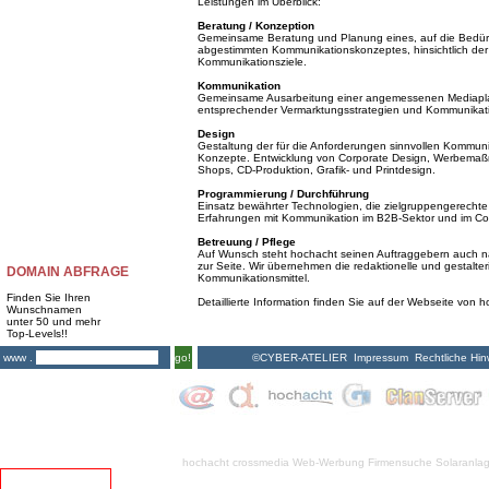
Leistungen im Überblick:
Beratung / Konzeption
Gemeinsame Beratung und Planung eines, auf die Bedürf
abgestimmten Kommunikationskonzeptes, hinsichtlich der 
Kommunikationsziele.
Kommunikation
Gemeinsame Ausarbeitung einer angemessenen Mediapla
entsprechender Vermarktungsstrategien und Kommunik
Design
Gestaltung der für die Anforderungen sinnvollen Kommunika
Konzepte. Entwicklung von Corporate Design, Werbemaßna
Shops, CD-Produktion, Grafik- und Printdesign.
Programmierung / Durchführung
Einsatz bewährter Technologien, die zielgruppengerechte 
Erfahrungen mit Kommunikation im B2B-Sektor und im Co
Betreuung / Pflege
Auf Wunsch steht hochacht seinen Auftraggebern auch nac
zur Seite. Wir übernehmen die redaktionelle und gestalte
DOMAIN ABFRAGE
Kommunikationsmittel.
Finden Sie Ihren
Detaillierte Information finden Sie auf der Webseite von 
Wunschnamen
unter 50 und mehr
Top-Levels!!
©CYBER-ATELIER
Impressum
Rechtliche Hin
www .
go!
hochacht crossmedia
Web-Werbung Firmensuche
Solaranla