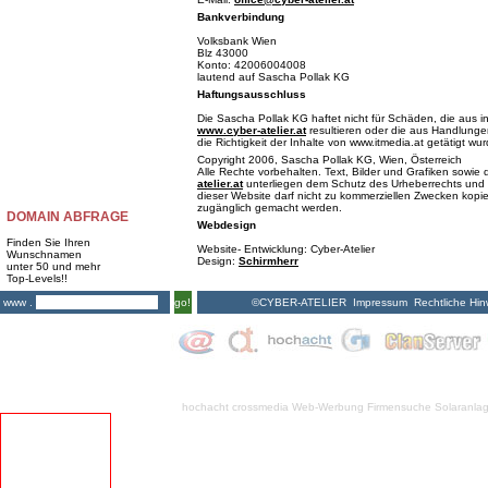
Bankverbindung
Volksbank Wien
Blz 43000
Konto: 42006004008
lautend auf Sascha Pollak KG
Haftungsausschluss
Die Sascha Pollak KG haftet nicht für Schäden, die aus i
www.cyber-atelier.at
resultieren oder die aus Handlungen
die Richtigkeit der Inhalte von www.itmedia.at getätigt wu
Copyright 2006, Sascha Pollak KG, Wien, Österreich
Alle Rechte vorbehalten. Text, Bilder und Grafiken sowi
atelier.at
unterliegen dem Schutz des Urheberrechts und 
dieser Website darf nicht zu kommerziellen Zwecken kopiert
zugänglich gemacht werden.
DOMAIN ABFRAGE
Webdesign
Finden Sie Ihren
Website- Entwicklung: Cyber-Atelier
Wunschnamen
Design:
Schirmherr
unter 50 und mehr
Top-Levels!!
©CYBER-ATELIER
Impressum
Rechtliche Hin
www .
go!
hochacht crossmedia
Web-Werbung Firmensuche
Solaranla