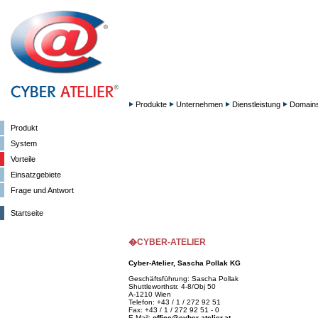
Produkte
Unternehmen
Dienstleistung
Domain
Produkt
System
Vorteile
Einsatzgebiete
Frage und Antwort
Startseite
�CYBER-ATELIER
Cyber-Atelier, Sascha Pollak KG
Geschäftsführung: Sascha Pollak
Shuttleworthstr. 4-8/Obj 50
A-1210 Wien
Telefon: +43 / 1 / 272 92 51
Fax: +43 / 1 / 272 92 51 - 0
E-Mail:
office@cyber-atelier.at