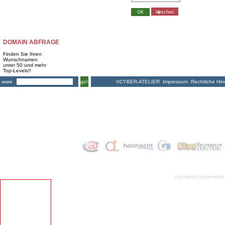
DOMAIN ABFRAGE
Finden Sie Ihren
Wunschnamen
unter 50 und mehr
Top-Levels!!
©CYBER-ATELIER
Impressum
Rechtliche Hin
www .
go!
hochacht crossmedia