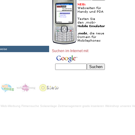
weise
Suchen im Internet mit
Web-Werbung Firmensuche
Solaranlage
Zeitmanagement
gratis inserieren
Weinshop unseres Ve