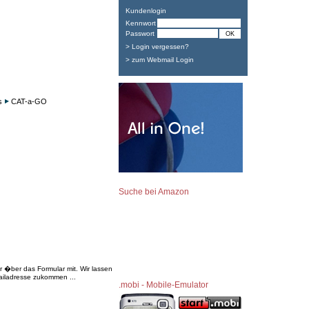
Kundenlogin
Kennwort
Passwort
> Login vergessen?
> zum Webmail Login
s
CAT-a-GO
Suche bei Amazon
�ber das Formular mit. Wir lassen
iladresse zukommen ...
.mobi - Mobile-Emulator