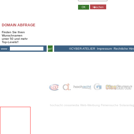
DOMAIN ABFRAGE
Finden Sie Ihren
Wunschnamen
unter 50 und mehr
Top-Levels!!
©CYBER-ATELIER
Impressum
Rechtliche Hin
www .
go!
hochacht crossmedia
Web-Werbung Firmensuche
Solaranla