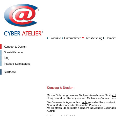
Produkte
Unternehmen
Dienstleistung
Domain
Konzept & Design
Speziallösungen
FAQ
Inkasso-Schnittstelle
Startseite
Konzept & Design
Mit der Gründung unseres Tocherunternehmens "hoch
ach
Designs und der Konzeption von Multimedia-Auftritten aus
Die Crossmedia Agentur hoch
acht
gestaltet Kommunikation
Neuen Medien oder der klassische Printbereich.
Mit kreativen Ideen bietet hoch
acht
individuelle Lösungen
Auftritt.