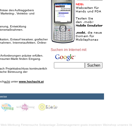
nisse des Auftraggebers
Marketing-, Vetriebs- und
nung, Entwicklung
ationsmaßnahmen.
tion, Entwurf kreativer, grafischer
hmen, Internetauftritten, Online-
Suchen im Internet mit
Anforderungen präzise erfüllen.
nsumer-Markt finden Eingang.
h Projektabschluss kontinuierlich
rische Betreuung der
hoch
acht
unter
www.hochacht.at
weise
Web-Werbung Firmensuche
Solaranlage
Zeitmanagement
gratis inserieren
Weinshop unseres Ve