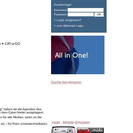
Kundenlogin
Kennwort
Passwort
> Login vergessen?
> zum Webmail Login
s
CAT-a-GO
Suche bei Amazon
t
" haben wir die Agenden des
 dem Cyber Atelier ausgelagert.
 für alle Medien, seien es die
.mobi - Mobile-Emulator
 an – für Ihren unverwechselbaren