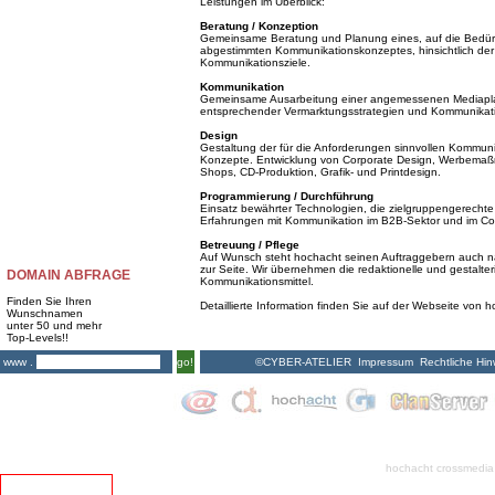
Leistungen im Überblick:
Beratung / Konzeption
Gemeinsame Beratung und Planung eines, auf die Bedürf
abgestimmten Kommunikationskonzeptes, hinsichtlich der 
Kommunikationsziele.
Kommunikation
Gemeinsame Ausarbeitung einer angemessenen Mediapla
entsprechender Vermarktungsstrategien und Kommunik
Design
Gestaltung der für die Anforderungen sinnvollen Kommunika
Konzepte. Entwicklung von Corporate Design, Werbemaßna
Shops, CD-Produktion, Grafik- und Printdesign.
Programmierung / Durchführung
Einsatz bewährter Technologien, die zielgruppengerechte 
Erfahrungen mit Kommunikation im B2B-Sektor und im Co
Betreuung / Pflege
Auf Wunsch steht hochacht seinen Auftraggebern auch nac
zur Seite. Wir übernehmen die redaktionelle und gestalte
DOMAIN ABFRAGE
Kommunikationsmittel.
Finden Sie Ihren
Detaillierte Information finden Sie auf der Webseite von 
Wunschnamen
unter 50 und mehr
Top-Levels!!
©CYBER-ATELIER
Impressum
Rechtliche Hin
www .
go!
hochacht crossmedia