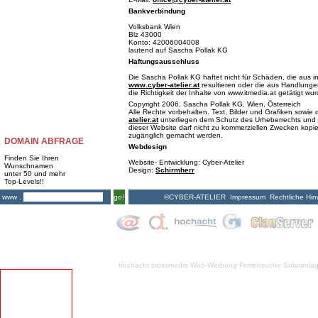
Bankverbindung
Volksbank Wien
Blz 43000
Konto: 42006004008
lautend auf Sascha Pollak KG
Haftungsausschluss
Die Sascha Pollak KG haftet nicht für Schäden, die aus i
www.cyber-atelier.at
resultieren oder die aus Handlungen
die Richtigkeit der Inhalte von www.itmedia.at getätigt wu
Copyright 2006, Sascha Pollak KG, Wien, Österreich
Alle Rechte vorbehalten. Text, Bilder und Grafiken sowi
atelier.at
unterliegen dem Schutz des Urheberrechts und 
dieser Website darf nicht zu kommerziellen Zwecken kopiert
zugänglich gemacht werden.
DOMAIN ABFRAGE
Webdesign
Finden Sie Ihren
Website- Entwicklung: Cyber-Atelier
Wunschnamen
Design:
Schirmherr
unter 50 und mehr
Top-Levels!!
©CYBER-ATELIER
Impressum
Rechtliche Hin
www .
go!
hochacht crossmedia
Web-Werbung Firmensuche
Solaranla