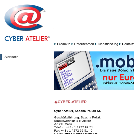
Produkte
Unternehmen
Dienstleistung
Domain
Startseite
�CYBER-ATELIER
Cyber-Atelier, Sascha Pollak KG
Geschäftsführung: Sascha Pollak
Shuttleworthstr. 4-8/Obj 50
A-1210 Wien
Telefon: +43 / 1 / 272 92 51
Fax: +43 / 1 / 272 92 51 - 0
E-Mail:
office@cyber-atelier.at