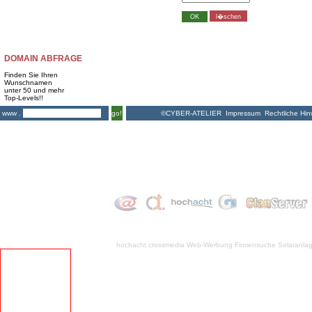
DOMAIN ABFRAGE
Finden Sie Ihren
Wunschnamen
unter 50 und mehr
Top-Levels!!
©CYBER-ATELIER
Impressum
Rechtliche Hin
www .
go!
hochacht crossmedia
Web-Werbung Firmensuche
Solaranla