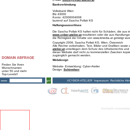
Bankverbindung
Volksbank Wien
Blz 43000
Konto: 42006004008
lautend auf Sascha Pollak KG
Haftungsausschluss
Die Sascha Pollak KG haftet nicht für Schäden, die aus i
www.cyber-atelier.at
resultieren oder die aus Handlungen
die Richtigkeit der Inhalte von www.itmedia.at getätigt wu
Copyright 2006, Sascha Pollak KG, Wien, Österreich
Alle Rechte vorbehalten. Text, Bilder und Grafiken sowi
atelier.at
unterliegen dem Schutz des Urheberrechts und 
dieser Website darf nicht zu kommerziellen Zwecken kopiert
zugänglich gemacht werden.
DOMAIN ABFRAGE
Webdesign
Finden Sie Ihren
Website- Entwicklung: Cyber-Atelier
Wunschnamen
Design:
Schirmherr
unter 50 und mehr
Top-Levels!!
©CYBER-ATELIER
Impressum
Rechtliche Hin
www .
go!
hochacht crossmedia