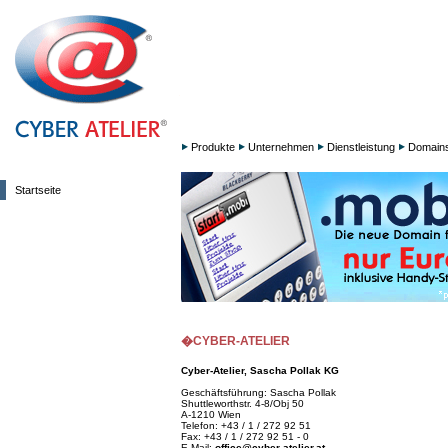
Produkte
Unternehmen
Dienstleistung
Domain
Startseite
�CYBER-ATELIER
Cyber-Atelier, Sascha Pollak KG
Geschäftsführung: Sascha Pollak
Shuttleworthstr. 4-8/Obj 50
A-1210 Wien
Telefon: +43 / 1 / 272 92 51
Fax: +43 / 1 / 272 92 51 - 0
E-Mail:
office@cyber-atelier.at