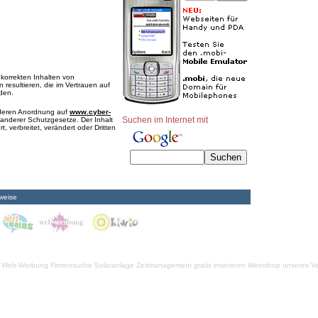
nkorrekten Inhalten von
 resultieren, die im Vertrauen auf
rden.
e deren Anordnung auf
www.cyber-
Suchen im Internet mit
anderer Schutzgesetze. Der Inhalt
, verbreitet, verändert oder Dritten
weise
Web-Werbung Firmensuche
Solaranlage
Zeitmanagement
gratis inserieren
Weinshop unseres Ve