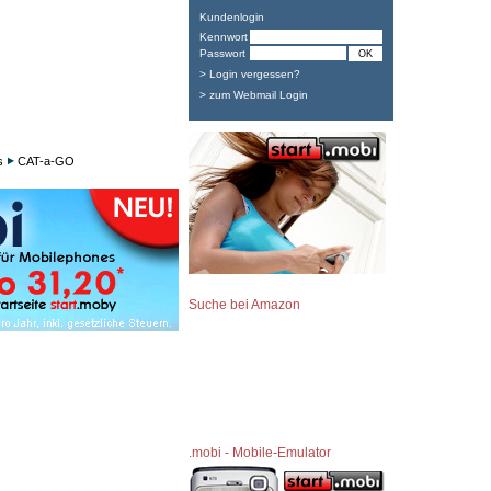
Kundenlogin
Kennwort
Passwort
> Login vergessen?
> zum Webmail Login
s
CAT-a-GO
Suche bei Amazon
.mobi - Mobile-Emulator