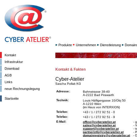
Produkte
Unternehmen
Dienstleistung
Domain
Kontakt
Infrastruktur
Download
Kontakt & Fakten
AGB
Cyber-Atelier
Links
Sascha Pollak KG
neue Rechnungslegung
Adresse:
Bahnstrasse 38-40
A-2222 Bad Pirawarth
Startseite
Technik:
Louis Häfligergasse 10/Obj 50
A-1210 Wien
(im Haus von INTERXION)
Telefon:
+43 / 1 / 272 92 51 - 0
Telefax:
+43 / 1 / 272 92 51 - 9
E-Mail:
office@cyberatelier.at
- 
sales@cyberatelier.at
- 
support@cyberatelier.at
- 
partnerinfo@cyberatelier.at
- 
domainregistry@cyberatelier.at
- 