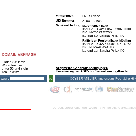
Firmenbuch:
FN 151652v
UID-Nummer:
ATU49901502
Bankverbindung:
Marchfelder Bank
IBAN: AT54 4211 0570 2907 0000
BIC: MVOGAT22XXX
lautend auf Sascha Pollak KG
Raiffeisen Regionalbank Mödling
IBAN: AT35 3225 0000 0071 4063
BIC: RLNWATWWGTD
lautend auf Sascha Pollak KG
DOMAIN ABFRAGE
Finden Sie Ihren
Wunschnamen
Allgemeine Geschäftsbedingungen
unter 50 und mehr
Erweiterung der AGB's für Serverhousing-Kunden
Top-Levels!!
©CYBER-ATELIER
Impressum
Rechtliche Hin
www .
go!
hochacht crossmedia
Web-Werbung Firmensuche
Solaranla