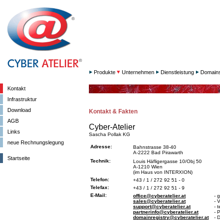
Produkte
Unternehmen
Dienstleistung
Domain
Kontakt
Infrastruktur
Download
Kontakt & Fakten
AGB
Cyber-Atelier
Links
Sascha Pollak KG
neue Rechnungslegung
Adresse:
Bahnstrasse 38-40
A-2222 Bad Pirawarth
Startseite
Technik:
Louis Häfligergasse 10/Obj 50
A-1210 Wien
(im Haus von INTERXION)
Telefon:
+43 / 1 / 272 92 51 - 0
Telefax:
+43 / 1 / 272 92 51 - 9
E-Mail:
office@cyberatelier.at
- 
sales@cyberatelier.at
- 
support@cyberatelier.at
- 
partnerinfo@cyberatelier.at
- 
domainregistry@cyberatelier.at
- 