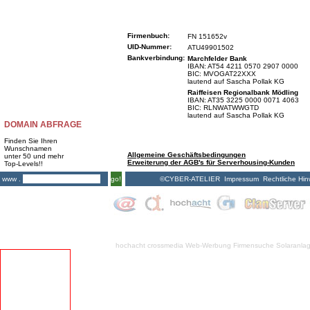
Firmenbuch:
FN 151652v
UID-Nummer:
ATU49901502
Bankverbindung:
Marchfelder Bank
IBAN: AT54 4211 0570 2907 0000
BIC: MVOGAT22XXX
lautend auf Sascha Pollak KG
Raiffeisen Regionalbank Mödling
IBAN: AT35 3225 0000 0071 4063
BIC: RLNWATWWGTD
lautend auf Sascha Pollak KG
DOMAIN ABFRAGE
Finden Sie Ihren
Wunschnamen
Allgemeine Geschäftsbedingungen
unter 50 und mehr
Erweiterung der AGB's für Serverhousing-Kunden
Top-Levels!!
©CYBER-ATELIER
Impressum
Rechtliche Hin
www .
go!
hochacht crossmedia
Web-Werbung Firmensuche
Solaranla