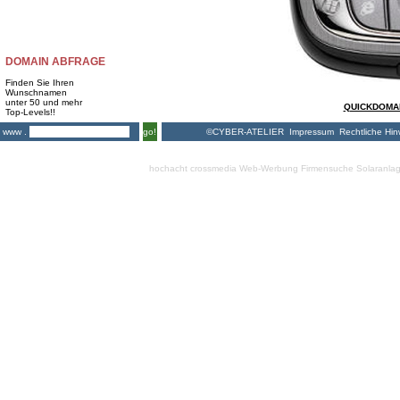
DOMAIN ABFRAGE
Finden Sie Ihren
Wunschnamen
unter 50 und mehr
QUICKDOMAIN
Top-Levels!!
©CYBER-ATELIER
Impressum
Rechtliche Hin
www .
go!
hochacht crossmedia
Web-Werbung Firmensuche
Solaranla