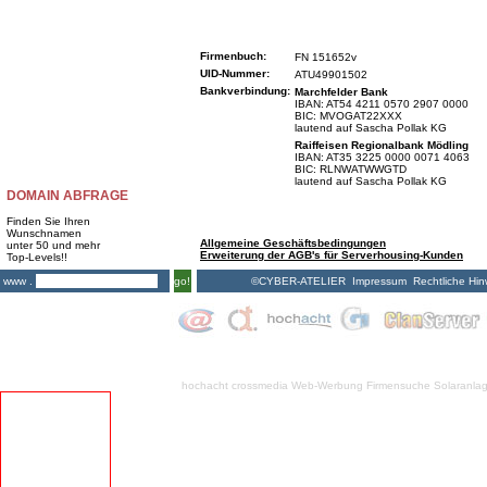
Firmenbuch:
FN 151652v
UID-Nummer:
ATU49901502
Bankverbindung:
Marchfelder Bank
IBAN: AT54 4211 0570 2907 0000
BIC: MVOGAT22XXX
lautend auf Sascha Pollak KG
Raiffeisen Regionalbank Mödling
IBAN: AT35 3225 0000 0071 4063
BIC: RLNWATWWGTD
lautend auf Sascha Pollak KG
DOMAIN ABFRAGE
Finden Sie Ihren
Wunschnamen
Allgemeine Geschäftsbedingungen
unter 50 und mehr
Erweiterung der AGB's für Serverhousing-Kunden
Top-Levels!!
©CYBER-ATELIER
Impressum
Rechtliche Hin
www .
go!
hochacht crossmedia
Web-Werbung Firmensuche
Solaranla