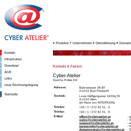
Produkte
Unternehmen
Dienstleistung
Domain
Kontakt
Infrastruktur
Download
Kontakt & Fakten
AGB
Cyber-Atelier
Links
Sascha Pollak KG
neue Rechnungslegung
Adresse:
Bahnstrasse 38-40
A-2222 Bad Pirawarth
Startseite
Technik:
Louis Häfligergasse 10/Obj 50
A-1210 Wien
(im Haus von INTERXION)
Telefon:
+43 / 1 / 272 92 51 - 0
Telefax:
+43 / 1 / 272 92 51 - 9
E-Mail:
office@cyberatelier.at
- 
sales@cyberatelier.at
- 
support@cyberatelier.at
- 
partnerinfo@cyberatelier.at
- 
domainregistry@cyberatelier.at
- 