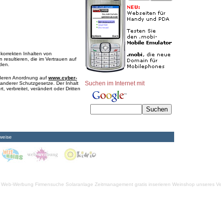
nkorrekten Inhalten von
 resultieren, die im Vertrauen auf
rden.
e deren Anordnung auf
www.cyber-
Suchen im Internet mit
anderer Schutzgesetze. Der Inhalt
, verbreitet, verändert oder Dritten
weise
Web-Werbung Firmensuche
Solaranlage
Zeitmanagement
gratis inserieren
Weinshop unseres Ve