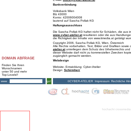
Bankverbindung
Volksbank Wien
Blz 43000
Konto: 42006004008
lautend auf Sascha Pollak KG
Haftungsausschluss
Die Sascha Pollak KG haftet nicht für Schäden, die aus i
www.cyber-atelier.at
resultieren oder die aus Handlungen
die Richtigkeit der Inhalte von www.itmedia.at getätigt wu
Copyright 2006, Sascha Pollak KG, Wien, Österreich
Alle Rechte vorbehalten. Text, Bilder und Grafiken sowi
atelier.at
unterliegen dem Schutz des Urheberrechts und 
dieser Website darf nicht zu kommerziellen Zwecken kopiert
zugänglich gemacht werden.
DOMAIN ABFRAGE
Webdesign
Finden Sie Ihren
Website- Entwicklung: Cyber-Atelier
Wunschnamen
Design:
Schirmherr
unter 50 und mehr
Top-Levels!!
©CYBER-ATELIER
Impressum
Rechtliche Hin
www .
go!
hochacht crossmedia