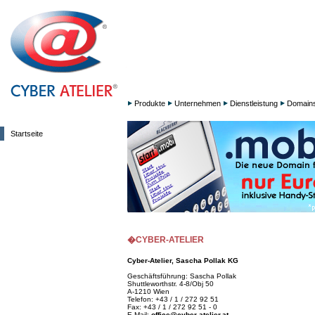
Produkte
Unternehmen
Dienstleistung
Domain
Startseite
�CYBER-ATELIER
Cyber-Atelier, Sascha Pollak KG
Geschäftsführung: Sascha Pollak
Shuttleworthstr. 4-8/Obj 50
A-1210 Wien
Telefon: +43 / 1 / 272 92 51
Fax: +43 / 1 / 272 92 51 - 0
E-Mail:
office@cyber-atelier.at