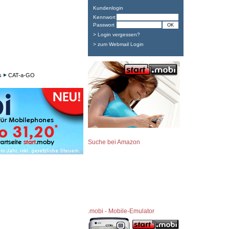
Kundenlogin
Kennwort
Passwort
> Login vergessen?
> zum Webmail Login
s
CAT-a-GO
Suche bei Amazon
.mobi - Mobile-Emulator