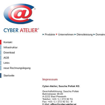
Produkte
Unternehmen
Dienstleistung
Domain
Kontakt
Infrastruktur
Download
AGB
Links
neue Rechnungslegung
Startseite
Impressum
Cyber-Atelier, Sascha Pollak KG
Geschäftsführung: Sascha Pollak
Bahnstrasse 38-40
A-2222 Bad Pirawarth
Telefon: +43 / 1 / 272 92 51
Fax: +43 / 1 / 272 92 51 - 9
E-Mail:
office@cyber-atelier.at