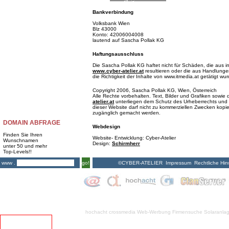
Bankverbindung
Volksbank Wien
Blz 43000
Konto: 42006004008
lautend auf Sascha Pollak KG
Haftungsausschluss
Die Sascha Pollak KG haftet nicht für Schäden, die aus i
www.cyber-atelier.at
resultieren oder die aus Handlungen
die Richtigkeit der Inhalte von www.itmedia.at getätigt wu
Copyright 2006, Sascha Pollak KG, Wien, Österreich
Alle Rechte vorbehalten. Text, Bilder und Grafiken sowi
atelier.at
unterliegen dem Schutz des Urheberrechts und 
dieser Website darf nicht zu kommerziellen Zwecken kopiert
zugänglich gemacht werden.
DOMAIN ABFRAGE
Webdesign
Finden Sie Ihren
Website- Entwicklung: Cyber-Atelier
Wunschnamen
Design:
Schirmherr
unter 50 und mehr
Top-Levels!!
©CYBER-ATELIER
Impressum
Rechtliche Hin
www .
go!
hochacht crossmedia
Web-Werbung Firmensuche
Solaranla