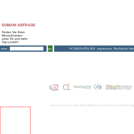
DOMAIN ABFRAGE
Finden Sie Ihren
Wunschnamen
unter 50 und mehr
Top-Levels!!
©CYBER-ATELIER
Impressum
Rechtliche Hin
www .
go!
hochacht crossmedia
Web-Werbung Firmensuche
Solaranla