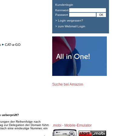
Kundenlogin
Kennwort
Passwort
> Login vergessen?
> zum Webmail Login
s
CAT-a-GO
Suche bei Amazon
s ueberprüft?
ierungen der Reihenfolge nach
ag zur Delegation der Domain führt.
.mobi - Mobile-Emulator
tisch eine eindeutige Nummer, ein