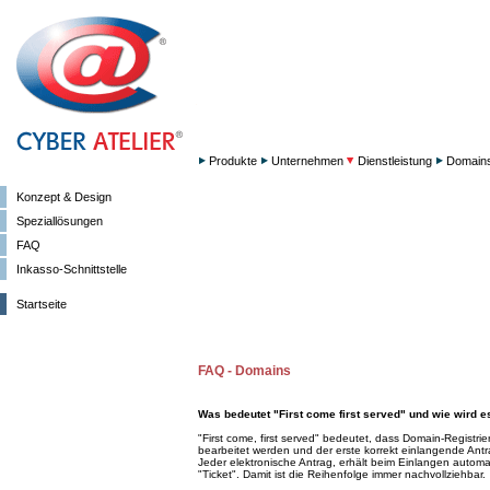
Produkte
Unternehmen
Dienstleistung
Domain
Konzept & Design
Speziallösungen
FAQ
Inkasso-Schnittstelle
Startseite
FAQ - Domains
Was bedeutet "First come first served" und wie wird e
"First come, first served" bedeutet, dass Domain-Registr
bearbeitet werden und der erste korrekt einlangende Antr
Jeder elektronische Antrag, erhält beim Einlangen automa
"Ticket". Damit ist die Reihenfolge immer nachvollziehbar.