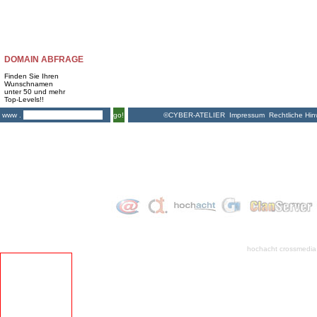
DOMAIN ABFRAGE
Finden Sie Ihren
Wunschnamen
unter 50 und mehr
Top-Levels!!
©CYBER-ATELIER
Impressum
Rechtliche Hin
www .
go!
hochacht crossmedia