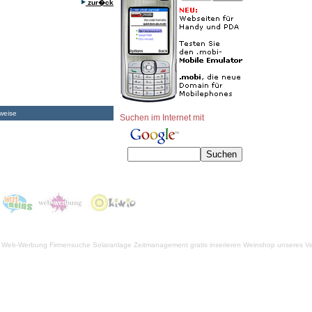
zur�ck
weise
Suchen im Internet mit
Web-Werbung Firmensuche
Solaranlage
Zeitmanagement
gratis inserieren
Weinshop unseres Ve