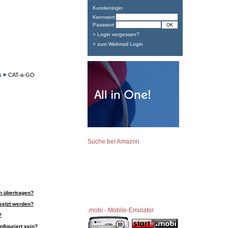
Kundenlogin
Kennwort
Passwort
> Login vergessen?
> zum Webmail Login
s
CAT-a-GO
Suche bei Amazon
n übertragen?
setzt werden?
.mobi - Mobile-Emulator
?
figuriert sein?