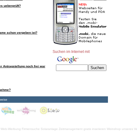
es ueberprüft?
ame schon vergeben ist?
Suchen im Internet mit
r Antragstellung noch frei war
rnehme?
weise
Web-Werbung Firmensuche
Solaranlage
Zeitmanagement
gratis inserieren
Weinshop unseres Ve