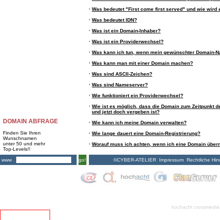
·
Was bedeutet "First come first served" und wie wird 
·
Was bedeutet IDN?
·
Was ist ein Domain-Inhaber?
·
Was ist ein Providerwechsel?
·
Was kann ich tun, wenn mein gewünschter Domain-N
·
Was kann man mit einer Domain machen?
·
Was sind ASCII-Zeichen?
·
Was sind Nameserver?
·
Wie funktioniert ein Providerwechsel?
·
Wie ist es möglich, dass die Domain zum Zeitpunkt de
und jetzt doch vergeben ist?
DOMAIN ABFRAGE
·
Wie kann ich meine Domain verwalten?
Finden Sie Ihren
·
Wie lange dauert eine Domain-Registrierung?
Wunschnamen
unter 50 und mehr
·
Worauf muss ich achten, wenn ich eine Domain übe
Top-Levels!!
©CYBER-ATELIER
Impressum
Rechtliche Hin
www .
go!
hochacht crossmedia