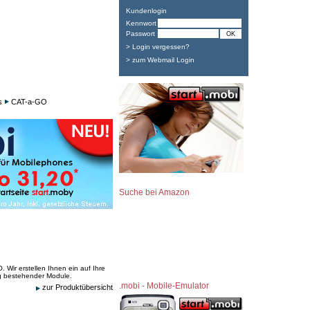
Kundenlogin
Kennwort
Passwort
> Login vergessen?
> zum Webmail Login
s
CAT-a-GO
Suche bei Amazon
 Wir erstellen Ihnen ein auf Ihre
 bestehender Module.
.mobi - Mobile-Emulator
zur Produktübersicht