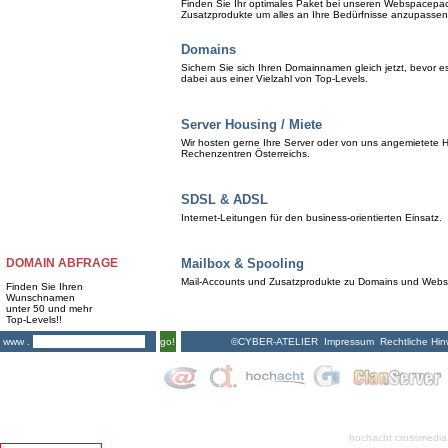
Finden Sie Ihr optimales Paket bei unseren Webspacepa
Zusatzprodukte um alles an Ihre Bedürfnisse anzupassen
Domains
Sichern Sie sich Ihren Domainnamen gleich jetzt, bevor 
dabei aus einer Vielzahl von Top-Levels.
Server Housing / Miete
Wir hosten gerne Ihre Server oder von uns angemietete H
Rechenzentren Österreichs.
SDSL & ADSL
Internet-Leitungen für den business-orientierten Einsatz.
DOMAIN ABFRAGE
Mailbox & Spooling
Mail-Accounts und Zusatzprodukte zu Domains und Web
Finden Sie Ihren
Wunschnamen
unter 50 und mehr
Top-Levels!!
©CYBER-ATELIER
Impressum
Rechtliche Hin
www .
go!
hochacht crossmedia