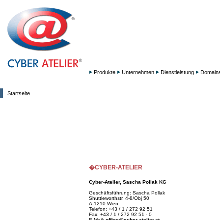
Produkte
Unternehmen
Dienstleistung
Domain
Startseite
�CYBER-ATELIER
Cyber-Atelier, Sascha Pollak KG
Geschäftsführung: Sascha Pollak
Shuttleworthstr. 4-8/Obj 50
A-1210 Wien
Telefon: +43 / 1 / 272 92 51
Fax: +43 / 1 / 272 92 51 - 0
E-Mail:
office@cyber-atelier.at