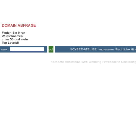
DOMAIN ABFRAGE
Finden Sie Ihren
Wunschnamen
unter 50 und mehr
Top-Levels!!
©CYBER-ATELIER
Impressum
Rechtliche Hin
www .
go!
hochacht crossmedia
Web-Werbung Firmensuche
Solaranla