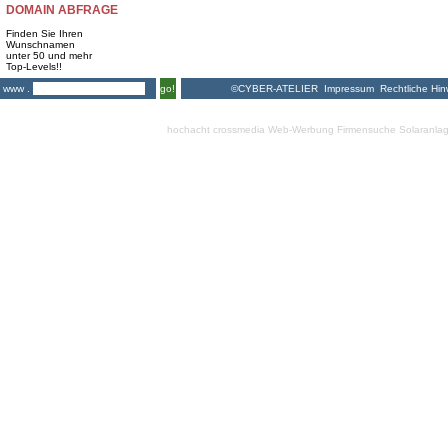
DOMAIN ABFRAGE
Finden Sie Ihren
Wunschnamen
unter 50 und mehr
Top-Levels!!
©CYBER-ATELIER
Impressum
Rechtliche Hin
www .
go!
hochacht crossmedia
Web-Werbung Firmensuche
Solaranla