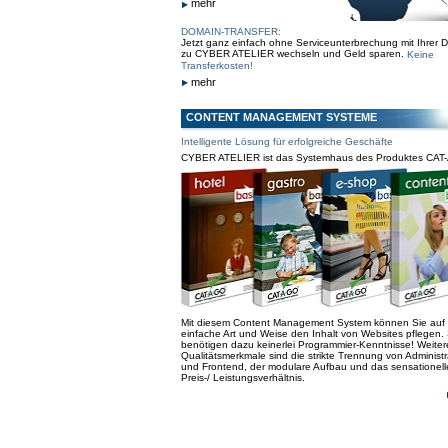
mehr
DOMAIN-TRANSFER:
Jetzt ganz einfach ohne Serviceunterbrechung mit Ihrer 
zu CYBER ATELIER wechseln und Geld sparen.
Keine
Transferkosten!
mehr
CONTENT MANAGEMENT SYSTEME
Intelligente Lösung für erfolgreiche Geschäfte
CYBER ATELIER ist das Systemhaus des Produktes CAT
Mit diesem Content Management System können Sie auf
einfache Art und Weise den Inhalt von Websites pflegen. 
benötigen dazu keinerlei Programmier-Kenntnisse! Weiter
Qualitätsmerkmale sind die strikte Trennung von Administr
und Frontend, der modulare Aufbau und das sensationell
Preis-/ Leistungsverhältnis.