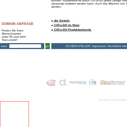
können. Ausßerdem ist durch CAT-a-GO jedes Design um
Javascript realisiert werden kann. Auch das Mischen von C
werden.
die Vorteile
DOMAIN ABFRAGE
CAT-a-GO im Shop
CAT-a-GO Produktwebseite
Finden Sie Ihren
Wunschnamen
unter 50 und mehr
Top-Levels!!
©CYBER-ATELIER
Impressum
Rechtliche Hin
www .
go!
hochacht crossmedia