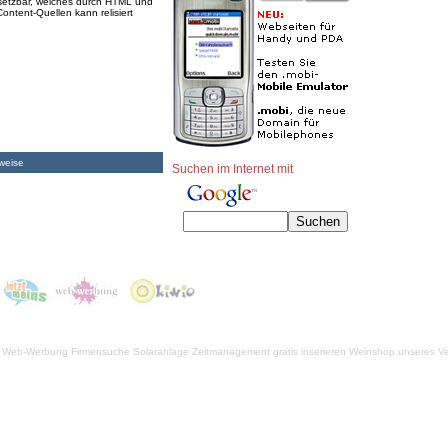
setzbar, welches durch HTML und
ontent-Quellen kann relisiert
weise
Suchen im Internet mit
Web-Werbung Firmensuche
Solaranlage
Zeitmanagement
gratis inserieren
Weinshop unseres Ve