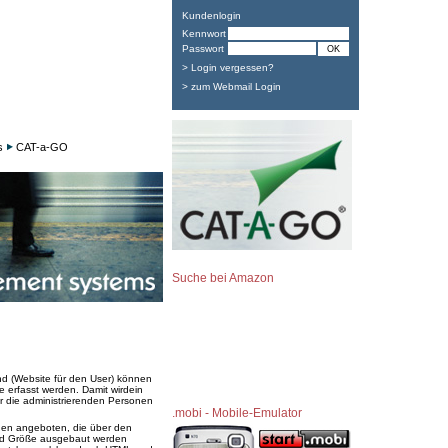
Kundenlogin
Kennwort
Passwort
> Login vergessen?
> zum Webmail Login
s
CAT-a-GO
Suche bei Amazon
nd (Website für den User) können
 erfasst werden. Damit wirdein
ür die administrierenden Personen
.mobi - Mobile-Emulator
onen angeboten, die über den
und Größe ausgebaut werden