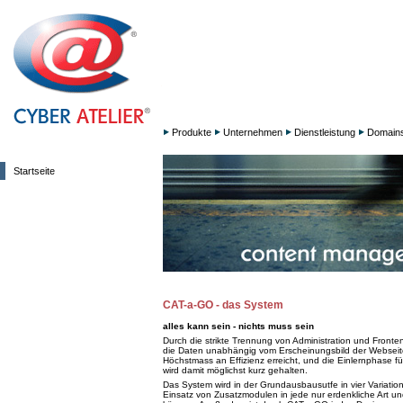
Produkte
Unternehmen
Dienstleistung
Domain
Startseite
CAT-a-GO - das System
alles kann sein - nichts muss sein
Durch die strikte Trennung von Administration und Fronte
die Daten unabhängig vom Erscheinungsbild der Webseite
Höchstmass an Effizienz erreicht, und die Einlernphase f
wird damit möglichst kurz gehalten.
Das System wird in der Grundausbausutfe in vier Variati
Einsatz von Zusatzmodulen in jede nur erdenkliche Art 