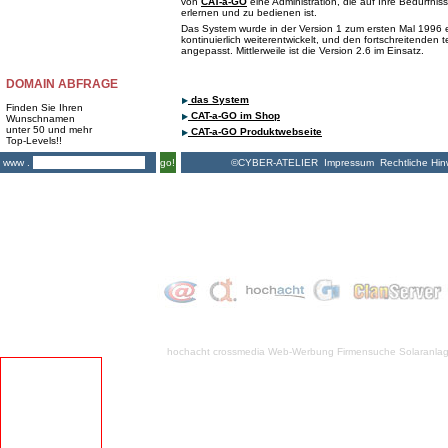
von
CAT-a-GO
eine Administration, die auf Ihre Bedürfnis
erlernen und zu bedienen ist.
Das System wurde in der Version 1 zum ersten Mal 1996 e
kontinuierlich weiterentwickelt, und den fortschreitenden
angepasst. Mittlerweile ist die Version 2.6 im Einsatz.
DOMAIN ABFRAGE
das System
Finden Sie Ihren
CAT-a-GO im Shop
Wunschnamen
unter 50 und mehr
CAT-a-GO Produktwebseite
Top-Levels!!
©CYBER-ATELIER
Impressum
Rechtliche Hin
www .
go!
hochacht crossmedia
Web-Werbung Firmensuche
Solaranla