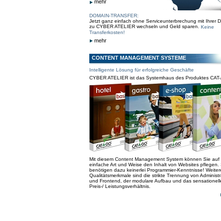
mehr
DOMAIN-TRANSFER:
Jetzt ganz einfach ohne Serviceunterbrechung mit Ihrer 
zu CYBER ATELIER wechseln und Geld sparen.
Keine
Transferkosten!
mehr
CONTENT MANAGEMENT SYSTEME
Intelligente Lösung für erfolgreiche Geschäfte
CYBER ATELIER ist das Systemhaus des Produktes CAT
Mit diesem Content Management System können Sie auf
einfache Art und Weise den Inhalt von Websites pflegen. 
benötigen dazu keinerlei Programmier-Kenntnisse! Weiter
Qualitätsmerkmale sind die strikte Trennung von Administr
und Frontend, der modulare Aufbau und das sensationell
Preis-/ Leistungsverhältnis.