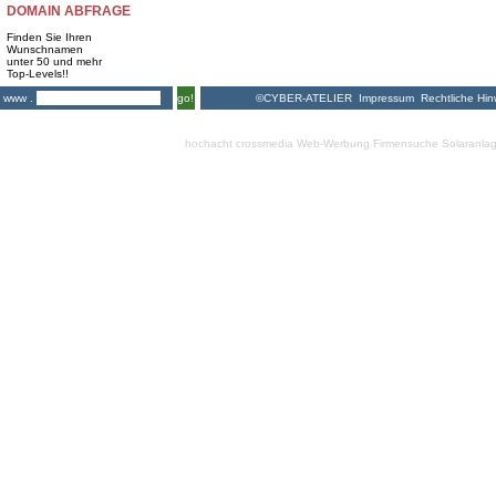
DOMAIN ABFRAGE
Finden Sie Ihren
Wunschnamen
unter 50 und mehr
Top-Levels!!
©CYBER-ATELIER
Impressum
Rechtliche Hin
www .
go!
hochacht crossmedia
Web-Werbung Firmensuche
Solaranla