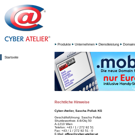
Produkte
Unternehmen
Dienstleistung
Domain
Startseite
Rechtliche Hinweise
Cyber-Atelier, Sascha Pollak KG
Geschäftsführung: Sascha Pollak
Shuttleworthstr. 4-8/Obj 50
A-1210 Wien
Telefon: +43 / 1 / 272 92 51
Fax: +43 / 1 / 272 92 51 - 0
E-Mail:
office@cyber-atelier.at