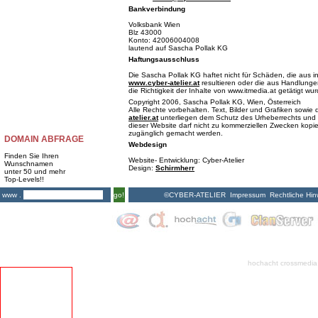
Bankverbindung
Volksbank Wien
Blz 43000
Konto: 42006004008
lautend auf Sascha Pollak KG
Haftungsausschluss
Die Sascha Pollak KG haftet nicht für Schäden, die aus i
www.cyber-atelier.at
resultieren oder die aus Handlungen
die Richtigkeit der Inhalte von www.itmedia.at getätigt wu
Copyright 2006, Sascha Pollak KG, Wien, Österreich
Alle Rechte vorbehalten. Text, Bilder und Grafiken sowi
atelier.at
unterliegen dem Schutz des Urheberrechts und 
dieser Website darf nicht zu kommerziellen Zwecken kopiert
zugänglich gemacht werden.
DOMAIN ABFRAGE
Webdesign
Finden Sie Ihren
Website- Entwicklung: Cyber-Atelier
Wunschnamen
Design:
Schirmherr
unter 50 und mehr
Top-Levels!!
©CYBER-ATELIER
Impressum
Rechtliche Hin
www .
go!
hochacht crossmedia