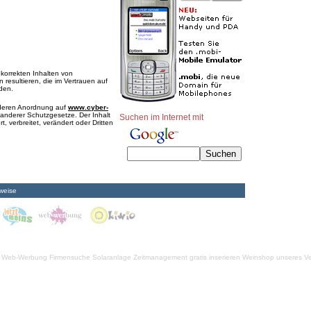
nkorrekten Inhalten von
 resultieren, die im Vertrauen auf
rden.
e deren Anordnung auf
www.cyber-
anderer Schutzgesetze. Der Inhalt
Suchen im Internet mit
, verbreitet, verändert oder Dritten
weise
Web-Werbung Firmensuche
Solaranlage
Zeitmanagement
gratis inserieren
Weinshop unseres Ve