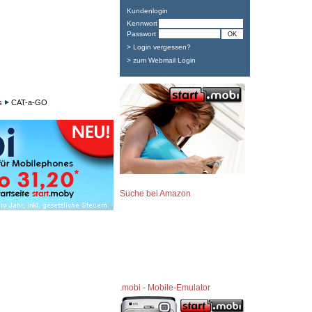
Kundenlogin
Kennwort
Passwort
> Login vergessen?
> zum Webmail Login
s
CAT-a-GO
Suche bei Amazon
.mobi - Mobile-Emulator