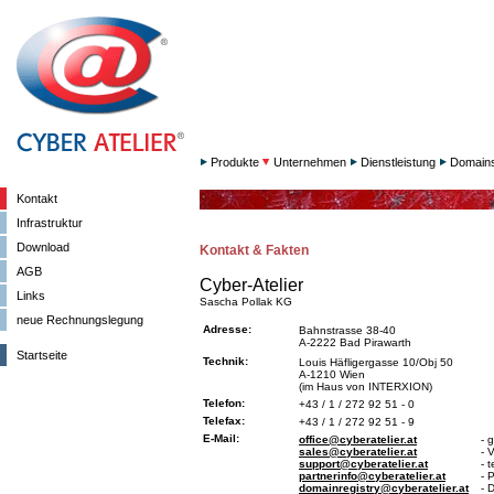
Produkte
Unternehmen
Dienstleistung
Domain
Kontakt
Infrastruktur
Download
Kontakt & Fakten
AGB
Cyber-Atelier
Links
Sascha Pollak KG
neue Rechnungslegung
Adresse:
Bahnstrasse 38-40
A-2222 Bad Pirawarth
Startseite
Technik:
Louis Häfligergasse 10/Obj 50
A-1210 Wien
(im Haus von INTERXION)
Telefon:
+43 / 1 / 272 92 51 - 0
Telefax:
+43 / 1 / 272 92 51 - 9
E-Mail:
office@cyberatelier.at
- 
sales@cyberatelier.at
- 
support@cyberatelier.at
- 
partnerinfo@cyberatelier.at
- 
domainregistry@cyberatelier.at
- 