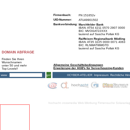
Firmenbuch:
FN 151652v
UID-Nummer:
ATU49901502
Bankverbindung:
Marchfelder Bank
IBAN: AT54 4211 0570 2907 0000
BIC: MVOGAT22XXX
lautend auf Sascha Pollak KG
Raiffeisen Regionalbank Mödling
IBAN: AT35 3225 0000 0071 4063
BIC: RLNWATWWGTD
lautend auf Sascha Pollak KG
DOMAIN ABFRAGE
Finden Sie Ihren
Wunschnamen
Allgemeine Geschäftsbedingungen
unter 50 und mehr
Erweiterung der AGB's für Serverhousing-Kunden
Top-Levels!!
©CYBER-ATELIER
Impressum
Rechtliche Hin
www .
go!
hochacht crossmedia
Web-Werbung Firmensuche
Solaranla