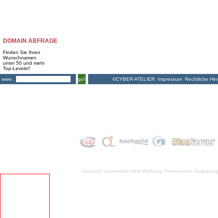
DOMAIN ABFRAGE
Finden Sie Ihren
Wunschnamen
unter 50 und mehr
Top-Levels!!
©CYBER-ATELIER
Impressum
Rechtliche Hin
www .
go!
hochacht crossmedia
Web-Werbung Firmensuche
Solaranla