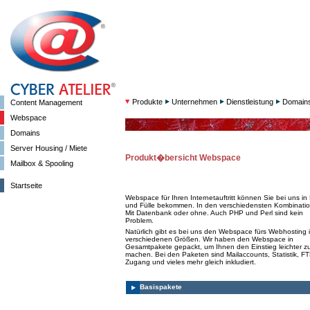
Produkte
Unternehmen
Dienstleistung
Domain
Content Management
Webspace
Domains
Server Housing / Miete
Produkt�bersicht Webspace
Mailbox & Spooling
Startseite
Webspace für Ihren Internetauftritt können Sie bei uns in 
und Fülle bekommen. In den verschiedensten Kombinati
Mit Datenbank oder ohne. Auch PHP und Perl sind kein
Problem.
Natürlich gibt es bei uns den Webspace fürs Webhosting 
verschiedenen Größen. Wir haben den Webspace in
Gesamtpakete gepackt, um Ihnen den Einstieg leichter z
machen. Bei den Paketen sind Mailaccounts, Statistik, FT
Zugang und vieles mehr gleich inkludiert.
Basispakete