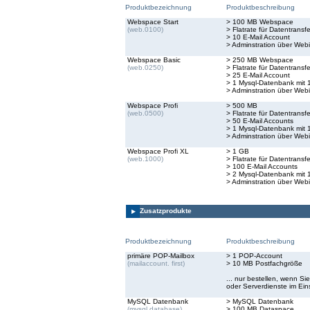
Produktbezeichnung
Produktbeschreibung
Webspace Start
> 100 MB Webspace
(web.0100)
> Flatrate für Datentransfe
> 10 E-Mail Account
> Adminstration über Webi
Webspace Basic
> 250 MB Webspace
(web.0250)
> Flatrate für Datentransfe
> 25 E-Mail Account
> 1 Mysql-Datenbank mit 
> Adminstration über Webi
Webspace Profi
> 500 MB
(web.0500)
> Flatrate für Datentransfe
> 50 E-Mail Accounts
> 1 Mysql-Datenbank mit 
> Adminstration über Webi
Webspace Profi XL
> 1 GB
(web.1000)
> Flatrate für Datentransfe
> 100 E-Mail Accounts
> 2 Mysql-Datenbank mit 
> Adminstration über Webi
Zusatzprodukte
Produktbezeichnung
Produktbeschreibung
primäre POP-Mailbox
> 1 POP-Account
(mailaccount. first)
> 10 MB Postfachgröße
... nur bestellen, wenn S
oder Serverdienste im Ei
MySQL Datenbank
> MySQL Datenbank
(mysql.database)
> 100 MB Dataspace