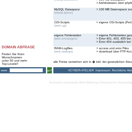
> Administraion über ph
MySQL Dataspace
> 100 MB Datenspace zus
(mysql.space)
CGI-Scripts
> eigene CGi-Scripts (Perl,
(web.cgi)
eigene Fehlerseiten
> eigene Fehlerseiten ges
(web.errorpages)
> Error 401, 403, 405 bei
> Error 404 zusätzlich bei
DOMAIN ABFRAGE
RAW-Logfiles
> access und error Files
(web.rawlogs)
> download über FTP-Acc
Finden Sie Ihren
Wunschnamen
unter 50 und mehr
alle Preise verstehen sich in � inkl. der gesetzlichen Steu
Top-Levels!!
©CYBER-ATELIER
Impressum
Rechtliche Hin
www .
go!
hochacht crossmedia
Web-Werbung Firmensuche
Solaranla