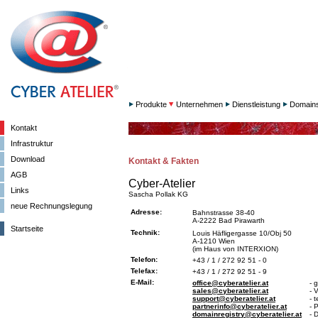
Produkte
Unternehmen
Dienstleistung
Domain
Kontakt
Infrastruktur
Download
Kontakt & Fakten
AGB
Cyber-Atelier
Links
Sascha Pollak KG
neue Rechnungslegung
Adresse:
Bahnstrasse 38-40
A-2222 Bad Pirawarth
Startseite
Technik:
Louis Häfligergasse 10/Obj 50
A-1210 Wien
(im Haus von INTERXION)
Telefon:
+43 / 1 / 272 92 51 - 0
Telefax:
+43 / 1 / 272 92 51 - 9
E-Mail:
office@cyberatelier.at
- 
sales@cyberatelier.at
- 
support@cyberatelier.at
- 
partnerinfo@cyberatelier.at
- 
domainregistry@cyberatelier.at
- 