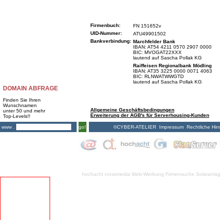
Firmenbuch:
FN 151652v
UID-Nummer:
ATU49901502
Bankverbindung:
Marchfelder Bank
IBAN: AT54 4211 0570 2907 0000
BIC: MVOGAT22XXX
lautend auf Sascha Pollak KG
Raiffeisen Regionalbank Mödling
IBAN: AT35 3225 0000 0071 4063
BIC: RLNWATWWGTD
lautend auf Sascha Pollak KG
DOMAIN ABFRAGE
Finden Sie Ihren
Wunschnamen
Allgemeine Geschäftsbedingungen
unter 50 und mehr
Erweiterung der AGB's für Serverhousing-Kunden
Top-Levels!!
©CYBER-ATELIER
Impressum
Rechtliche Hin
www .
go!
hochacht crossmedia
Web-Werbung Firmensuche
Solaranla