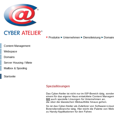
Produkte
Unternehmen
Dienstleistung
Domain
Content Management
Webspace
Domains
Server Housing / Miete
Mailbox & Spooling
Startseite
Speziallösungen
Das Cyber Atelier ist nicht nur im ISP-Bereich tätig, sonder
einem für das eigene Haus entwicklete Content Manag
GO
auch spezielle Lösungen für Unternehmen an,
die über die klassischen Webauftritte hinaus gehen.
So ist das Cyber Atelier als Zulieferer von Softwarer-Lösu
Botendienstbranche tätig. Hier reicht die Palette von Webi
zu Handy-Applikationen für den Fahrer.