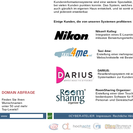
Kundeninformationssysteme sind eine weitere Spezialität, i
bei vielen Kunden punkten konnte. Das System, welches 
auch gänzlich im eigenen Haus entwickelt, und ist somit
und jederzeit erweiterbar.
Einige Kunden, die von unseren Systemen profitieren:
Nikon® Kolleg:
Integration eines E-Learni
inklusive Berwertungsmeth
Taxi 4me:
Erstellung einer mehrspra
Webschnittstelle
mit Bestel
DARIUS:
Resellershopsystem mit 
Systematiken zur Kunde
RoomSharing Organizer:
DOMAIN ABFRAGE
Erstellung einer über Touch
bedienbaren
Software für 
Finden Sie Ihren
Personal- und Gereätschaftsl
Wunschnamen
unter 50 und mehr
Top-Levels!!
©CYBER-ATELIER
Impressum
Rechtliche Hin
www .
go!