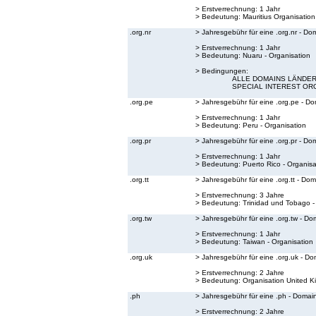
> Erstverrechnung: 1 Jahr
> Bedeutung:
Mauritius Organisation
.org.nr
> Jahresgebühr für eine .org.nr - Do
> Erstverrechnung: 1 Jahr
> Bedeutung:
Nuaru - Organisation
> Bedingungen:
ALLE DOMAINS LÄNDER 
SPECIAL INTEREST OR
.org.pe
> Jahresgebühr für eine .org.pe - D
> Erstverrechnung: 1 Jahr
> Bedeutung:
Peru - Organisation
.org.pr
> Jahresgebühr für eine .org.pr - Do
> Erstverrechnung: 1 Jahr
> Bedeutung:
Puerto Rico - Organisa
.org.tt
> Jahresgebühr für eine .org.tt - Do
> Erstverrechnung: 3 Jahre
> Bedeutung:
Trinidad und Tobago -
.org.tw
> Jahresgebühr für eine .org.tw - Do
> Erstverrechnung: 1 Jahr
> Bedeutung:
Taiwan - Organisation
.org.uk
> Jahresgebühr für eine .org.uk - Do
> Erstverrechnung: 2 Jahre
> Bedeutung:
Organisation United 
.ph
> Jahresgebühr für eine .ph - Domai
> Erstverrechnung: 2 Jahre