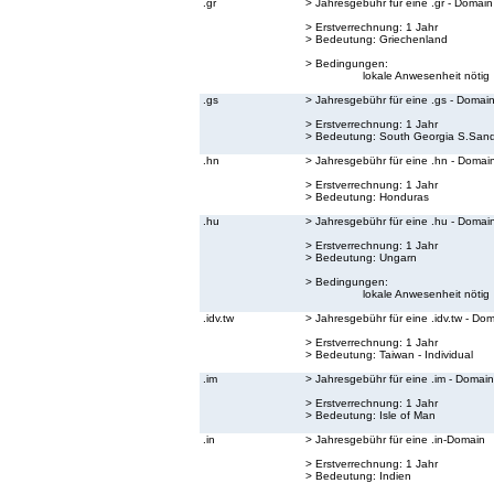
.gr
> Jahresgebühr für eine .gr - Domain
> Erstverrechnung: 1 Jahr
> Bedeutung:
Griechenland
> Bedingungen:
lokale Anwesenheit nötig
.gs
> Jahresgebühr für eine .gs - Domai
> Erstverrechnung: 1 Jahr
> Bedeutung:
South Georgia S.Sand
.hn
> Jahresgebühr für eine .hn - Domai
> Erstverrechnung: 1 Jahr
> Bedeutung:
Honduras
.hu
> Jahresgebühr für eine .hu - Domai
> Erstverrechnung: 1 Jahr
> Bedeutung:
Ungarn
> Bedingungen:
lokale Anwesenheit nötig
.idv.tw
> Jahresgebühr für eine .idv.tw - Do
> Erstverrechnung: 1 Jahr
> Bedeutung:
Taiwan - Individual
.im
> Jahresgebühr für eine .im - Domain
> Erstverrechnung: 1 Jahr
> Bedeutung:
Isle of Man
.in
> Jahresgebühr für eine .in-Domain
> Erstverrechnung: 1 Jahr
> Bedeutung:
Indien