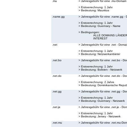
.mu
> Jahresgebühr für eine .mu-Domain
> Erstverrechnung: 1 Jahr
> Bedeutung:
Mauritius
.name.gg
> Jahresgebühr für eine .name.gg -
> Erstverrechnung: 1 Jahr
> Bedeutung:
Guernsey - Name
> Bedingungen:
ALLE DOMAINS LÄNDER
INTEREST
.net
> Jahresgebühr für eine .net - Doma
> Erstverrechnung: 1 Jahr
> Bedeutung:
Netzwerkanbieter
.net.bo
> Jahresgebühr für eine .net.bo - D
> Erstverrechnung: 1 Jahr
> Bedeutung:
Bolivien - Netzwerk
.net.do
> Jahresgebühr für eine .net.do - D
> Erstverrechnung: 2 Jahre
> Bedeutung:
Dominikanische Republ
.net.gg
> Jahresgebühr für eine .net.gg - D
> Erstverrechnung: 1 Jahr
> Bedeutung:
Guernsey - Netzwerk
.net.je
> Jahresgebühr für eine .net.je - Do
> Erstverrechnung: 1 Jahr
> Bedeutung:
Jersey - Netzwerk
.net.mu
> Jahresgebühr für eine .net.mu-Do