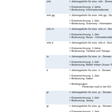
.info
> Jahresgebühr für eine .info - Doma
> Erstverrechnung: 2 Jahre
> Bedeutung:
Informationsdienste
.info.gg
> Jahresgebühr für eine .info.gg - D
> Erstverrechnung: 1 Jahr
> Bedeutung:
Guernsey - Informatio
.info.nr
> Jahresgebühr für eine .info.nr - D
> Erstverrechnung: 1 Jahr
> Bedeutung:
Nuaru - Infomationsdi
.info.tt
> Jahresgebühr für eine .info.tt - Do
> Erstverrechnung: 3 Jahre
> Bedeutung:
Trinidad und Tobago -
.io
> Jahresgebühr für eine .io - Domain
> Erstverrechnung: 1 Jahr
> Bedeutung:
British Indian Ocean Te
.it
> Jahresgebühr für eine .it - Domain
> Erstverrechnung: 1 Jahr
> Bedeutung:
Italien
> Bedingungen:
Firmensitz muß in der EU 
.je
> Jahresgebühr für eine .je - Domain
> Erstverrechnung: 1 Jahr
> Bedeutung:
Jersey
.jp
> Jahresgebühr für eine .jp - Domain
> Erstverrechnung: 1 Jahr