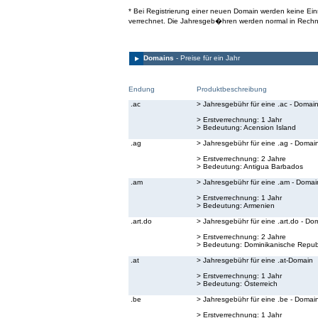
* Bei Registrierung einer neuen Domain werden keine E
verrechnet. Die Jahresgeb�hren werden normal in Rechn
Domains
- Preise für ein Jahr
Endung
Produktbeschreibung
.ac
> Jahresgebühr für eine .ac - Domai
> Erstverrechnung: 1 Jahr
> Bedeutung:
Acension Island
.ag
> Jahresgebühr für eine .ag - Domai
> Erstverrechnung: 2 Jahre
> Bedeutung:
Antigua Barbados
.am
> Jahresgebühr für eine .am - Domai
> Erstverrechnung: 1 Jahr
> Bedeutung:
Armenien
.art.do
> Jahresgebühr für eine .art.do - Do
> Erstverrechnung: 2 Jahre
> Bedeutung:
Dominikanische Republ
.at
> Jahresgebühr für eine .at-Domain
> Erstverrechnung: 1 Jahr
> Bedeutung:
Österreich
.be
> Jahresgebühr für eine .be - Domai
> Erstverrechnung: 1 Jahr