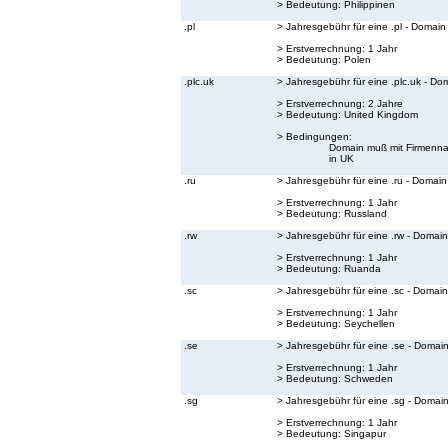
> Bedeutung:
Philippinen
.pl
> Jahresgebühr für eine .pl - Domain
> Erstverrechnung: 1 Jahr
> Bedeutung:
Polen
.plc.uk
> Jahresgebühr für eine .plc.uk - Do
> Erstverrechnung: 2 Jahre
> Bedeutung:
United Kingdom
> Bedingungen:
Domain muß mit Firmenna
in UK
.ru
> Jahresgebühr für eine .ru - Domain
> Erstverrechnung: 1 Jahr
> Bedeutung:
Russland
.rw
> Jahresgebühr für eine .rw - Domain
> Erstverrechnung: 1 Jahr
> Bedeutung:
Ruanda
.sc
> Jahresgebühr für eine .sc - Domain
> Erstverrechnung: 1 Jahr
> Bedeutung:
Seychellen
.se
> Jahresgebühr für eine .se - Domai
> Erstverrechnung: 1 Jahr
> Bedeutung:
Schweden
.sg
> Jahresgebühr für eine .sg - Domai
> Erstverrechnung: 1 Jahr
> Bedeutung:
Singapur