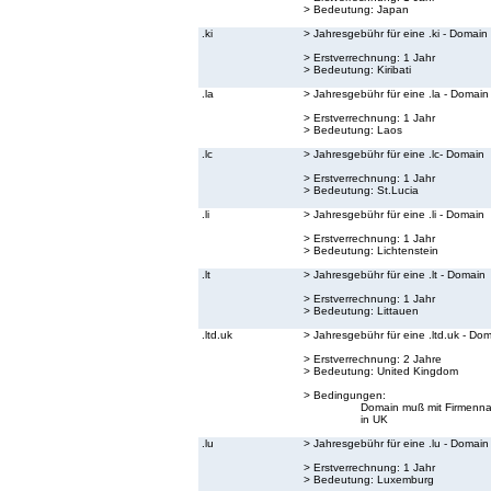
> Bedeutung:
Japan
.ki
> Jahresgebühr für eine .ki - Domain
> Erstverrechnung: 1 Jahr
> Bedeutung:
Kiribati
.la
> Jahresgebühr für eine .la - Domain
> Erstverrechnung: 1 Jahr
> Bedeutung:
Laos
.lc
> Jahresgebühr für eine .lc- Domain
> Erstverrechnung: 1 Jahr
> Bedeutung:
St.Lucia
.li
> Jahresgebühr für eine .li - Domain
> Erstverrechnung: 1 Jahr
> Bedeutung:
Lichtenstein
.lt
> Jahresgebühr für eine .lt - Domain
> Erstverrechnung: 1 Jahr
> Bedeutung:
Littauen
.ltd.uk
> Jahresgebühr für eine .ltd.uk - Do
> Erstverrechnung: 2 Jahre
> Bedeutung:
United Kingdom
> Bedingungen:
Domain muß mit Firmenna
in UK
.lu
> Jahresgebühr für eine .lu - Domain
> Erstverrechnung: 1 Jahr
> Bedeutung:
Luxemburg