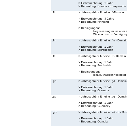
> Erstverrechnung: 1 Jahr
> Bedeutung:
Europa - Europäische
.fi
> Jahresgebühr für eine .fi-Domain
> Erstverrechnung: 3 Jahre
> Bedeutung:
Finnland
> Bedingungen:
Registrierung muss über 
Wir von uns zur Verfügung
.fm
> Jahresgebühr für eine .fm - Domai
> Erstverrechnung: 1 Jahr
> Bedeutung:
Mikronesien
.fr
> Jahresgebühr für eine .fr - Domain
> Erstverrechnung: 1 Jahr
> Bedeutung:
Frankreich
> Bedingungen:
lokale Anwesenheit nötig
.gd
> Jahresgebühr für eine .gd- Domain
> Erstverrechnung: 1 Jahr
> Bedeutung:
Grenada
.gg
> Jahresgebühr für eine .gg - Domai
> Erstverrechnung: 1 Jahr
> Bedeutung:
Guernsey
.gm
> Jahresgebühr für eine .art.do - Do
> Erstverrechnung: 1 Jahr
> Bedeutung:
Gambia