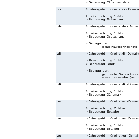
> Bedeutung:
Christmas Island
.cz
> Jahresgebühr für eine .cz - Domain
> Erstverrechnung: 1 Jahr
> Bedeutung:
Tschechien
.de
> Jahresgebühr für eine .de - Domai
> Erstverrechnung: 1 Jahr
> Bedeutung:
Deutschland
> Bedingungen:
lokale Anwesenheit nötig
.dj
> Jahresgebühr für eine .dj - Domain
> Erstverrechnung: 1 Jahr
> Bedeutung:
Djibuti
> Bedingungen:
generische Namen können 
verrechnet werden (wie .zB.
.dk
> Jahresgebühr für eine .dk - Domai
> Erstverrechnung: 1 Jahr
> Bedeutung:
Dänemark
.ec
> Jahresgebühr für eine .ec - Domai
> Erstverrechnung: 2 Jahre
> Bedeutung:
Ecuador
.es
> Jahresgebühr für eine .es - Domai
> Erstverrechnung: 1 Jahr
> Bedeutung:
Spanien
.eu
> Jahresgebühr für eine .eu - Domai