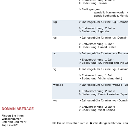
> Bedeutung:
Tuvalu
> Bedingungen:
spezielle Namen werden v
speziell behandelt. Mehrk
.ug
> Jahresgebühr für eine .ug - Domai
> Erstverrechnung: 2 Jahre
> Bedeutung:
Uganda
.us
> Jahresgebühr für eine .us- Domain
> Erstverrechnung: 1 Jahr
> Bedeutung:
United States
.vc
> Jahresgebühr für eine .vc - Domain
> Erstverrechnung: 1 Jahr
> Bedeutung:
St. Vincent and the G
.vg
> Jahresgebühr für eine .vg - Domai
> Erstverrechnung: 1 Jahr
> Bedeutung:
Virgin Island (brit.)
.web.do
> Jahresgebühr für eine .web.do - D
> Erstverrechnung: 2 Jahre
> Bedeutung:
Dominikanische Repub
.ws
> Jahresgebühr für eine .ws - Domai
> Erstverrechnung: 2 Jahre
DOMAIN ABFRAGE
> Bedeutung:
West Samoa
Finden Sie Ihren
Wunschnamen
unter 50 und mehr
alle Preise verstehen sich in � inkl. der gesetzlichen Steu
Top-Levels!!