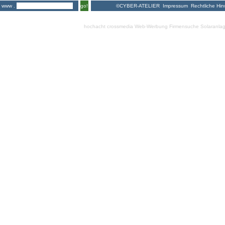
©CYBER-ATELIER
Impressum
Rechtliche Hin
www .
go!
hochacht crossmedia
Web-Werbung Firmensuche
Solaranla