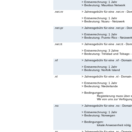
> Erstverrechnung: 1 Jahr
> Bedeutung:
Mauritius Network
.net.nr
> Jahresgebühr für eine .net.nr - Do
> Erstverrechnung: 1 Jahr
> Bedeutung:
Nuaru - Netzwerk
.net.pr
> Jahresgebühr für eine .net.pr - Do
> Erstverrechnung: 1 Jahr
> Bedeutung:
Puerto Rico - Netzwer
.net.tt
> Jahresgebühr für eine .net.tt - Do
> Erstverrechnung: 3 Jahre
> Bedeutung:
Trinidad und Tobago -
.nf
> Jahresgebühr für eine .nf - Domain
> Erstverrechnung: 1 Jahr
> Bedeutung:
Norfolk Island
.nl
> Jahresgebühr für eine .nl - Domain
> Erstverrechnung: 1 Jahr
> Bedeutung:
Niederlande
> Bedingungen:
Registrierung muss über 
Wir von uns zur Verfügung
.no
> Jahresgebühr für eine .no - Domai
> Erstverrechnung: 1 Jahr
> Bedeutung:
Norwegen
> Bedingungen:
lokale Anwesenheit nötig
.nr
> Jahresgebühr für eine .nr - Domain