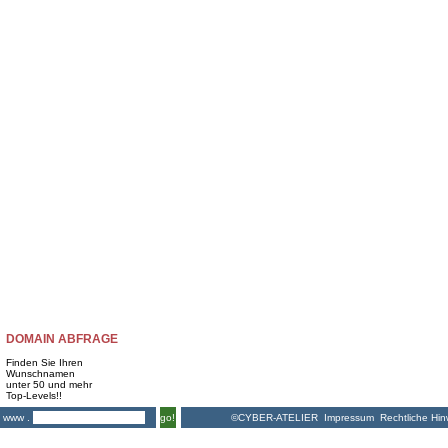
DOMAIN ABFRAGE
Finden Sie Ihren
Wunschnamen
unter 50 und mehr
Top-Levels!!
©CYBER-ATELIER
Impressum
Rechtliche Hin
www .
go!