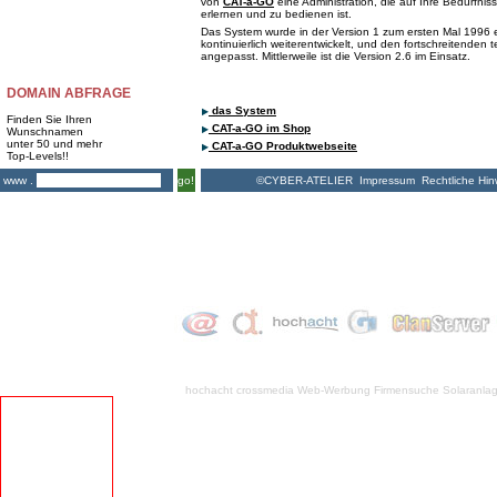
von
CAT-a-GO
eine Administration, die auf Ihre Bedürfnis
erlernen und zu bedienen ist.
Das System wurde in der Version 1 zum ersten Mal 1996 e
kontinuierlich weiterentwickelt, und den fortschreitenden
angepasst. Mittlerweile ist die Version 2.6 im Einsatz.
DOMAIN ABFRAGE
das System
Finden Sie Ihren
CAT-a-GO im Shop
Wunschnamen
unter 50 und mehr
CAT-a-GO Produktwebseite
Top-Levels!!
©CYBER-ATELIER
Impressum
Rechtliche Hin
www .
go!
hochacht crossmedia
Web-Werbung Firmensuche
Solaranla