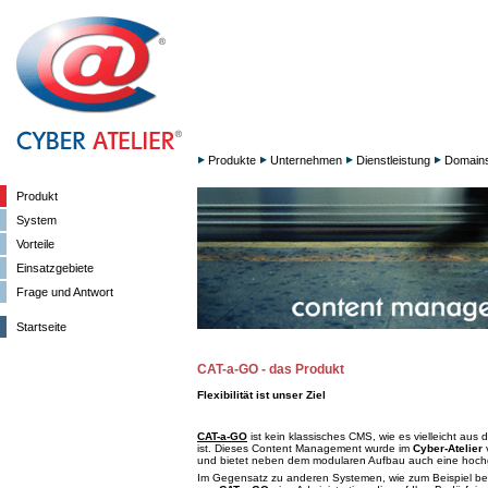
Produkte
Unternehmen
Dienstleistung
Domain
Produkt
System
Vorteile
Einsatzgebiete
Frage und Antwort
Startseite
CAT-a-GO - das Produkt
Flexibilität ist unser Ziel
CAT-a-GO
ist kein klassisches CMS, wie es vielleicht au
ist. Dieses Content Management wurde im
Cyber-Atelier
v
und bietet neben dem modularen Aufbau auch eine hochgra
Im Gegensatz zu anderen Systemen, wie zum Beispiel b