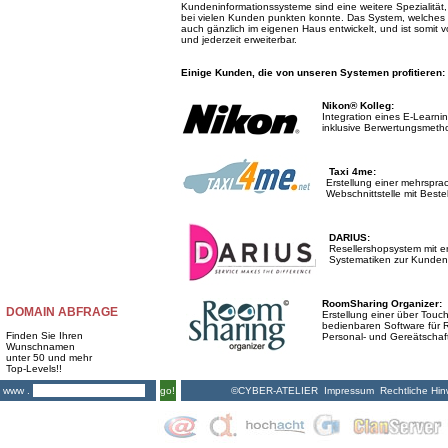
Kundeninformationssysteme sind eine weitere Spezialität, i
bei vielen Kunden punkten konnte. Das System, welches 
auch gänzlich im eigenen Haus entwickelt, und ist somit
und jederzeit erweiterbar.
Einige Kunden, die von unseren Systemen profitieren:
Nikon® Kolleg:
Integration eines E-Learni
inklusive Berwertungsmeth
Taxi 4me:
Erstellung einer mehrspra
Webschnittstelle
mit Bestel
DARIUS:
Resellershopsystem mit 
Systematiken zur Kunde
RoomSharing Organizer:
DOMAIN ABFRAGE
Erstellung einer über Touch
bedienbaren
Software für 
Finden Sie Ihren
Personal- und Gereätschaftsl
Wunschnamen
unter 50 und mehr
Top-Levels!!
©CYBER-ATELIER
Impressum
Rechtliche Hin
www .
go!