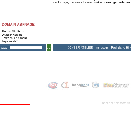
der Einzige, der seine Domain wirksam kündigen oder an
DOMAIN ABFRAGE
Finden Sie Ihren
Wunschnamen
unter 50 und mehr
Top-Levels!!
©CYBER-ATELIER
Impressum
Rechtliche Hin
www .
go!
hochacht crossmedia