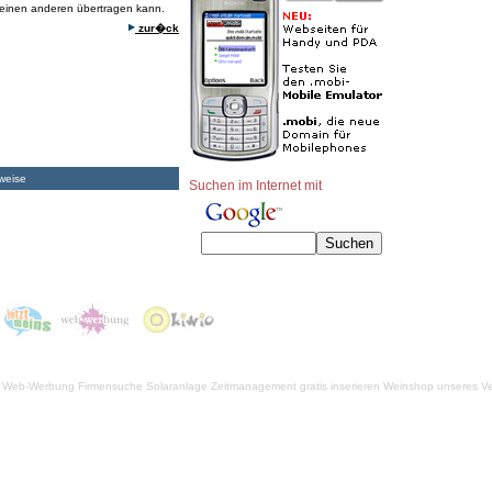
 einen anderen übertragen kann.
zur�ck
weise
Suchen im Internet mit
Web-Werbung Firmensuche
Solaranlage
Zeitmanagement
gratis inserieren
Weinshop unseres Ve