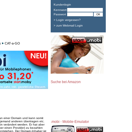
Kundenlogin
Kennwort
Passwort
> Login vergessen?
> zum Webmail Login
s
CAT-a-GO
Suche bei Amazon
 an einer Domain und kann somit
n jemand anderen übertragen etc.
.mobi - Mobile-Emulator
n verändert werden. Er hat aber
ber einen Provider) zu bezahlen
entstehen. Der Domain-Inhaber ist