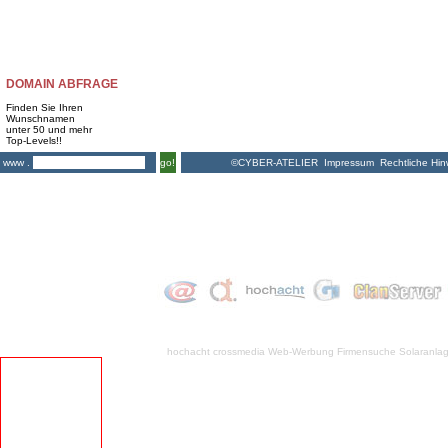
DOMAIN ABFRAGE
Finden Sie Ihren
Wunschnamen
unter 50 und mehr
Top-Levels!!
©CYBER-ATELIER
Impressum
Rechtliche Hin
www .
go!
hochacht crossmedia
Web-Werbung Firmensuche
Solaranla