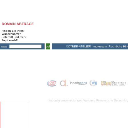
DOMAIN ABFRAGE
Finden Sie Ihren
Wunschnamen
unter 50 und mehr
Top-Levels!!
©CYBER-ATELIER
Impressum
Rechtliche Hin
www .
go!
hochacht crossmedia
Web-Werbung Firmensuche
Solaranla