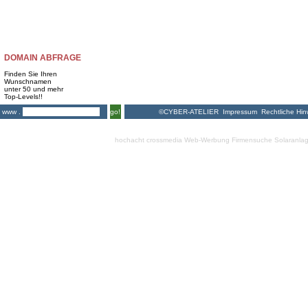
DOMAIN ABFRAGE
Finden Sie Ihren
Wunschnamen
unter 50 und mehr
Top-Levels!!
©CYBER-ATELIER
Impressum
Rechtliche Hin
www .
go!
hochacht crossmedia
Web-Werbung Firmensuche
Solaranla