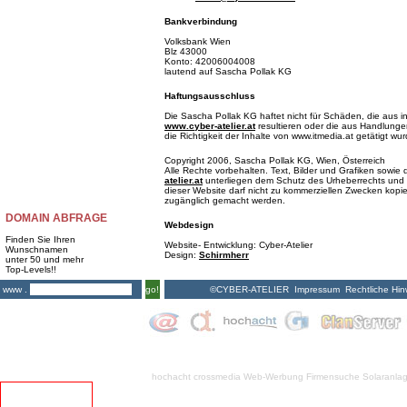
Bankverbindung
Volksbank Wien
Blz 43000
Konto: 42006004008
lautend auf Sascha Pollak KG
Haftungsausschluss
Die Sascha Pollak KG haftet nicht für Schäden, die aus i
www.cyber-atelier.at
resultieren oder die aus Handlungen
die Richtigkeit der Inhalte von www.itmedia.at getätigt wu
Copyright 2006, Sascha Pollak KG, Wien, Österreich
Alle Rechte vorbehalten. Text, Bilder und Grafiken sowi
atelier.at
unterliegen dem Schutz des Urheberrechts und 
dieser Website darf nicht zu kommerziellen Zwecken kopiert
zugänglich gemacht werden.
DOMAIN ABFRAGE
Webdesign
Finden Sie Ihren
Website- Entwicklung: Cyber-Atelier
Wunschnamen
Design:
Schirmherr
unter 50 und mehr
Top-Levels!!
©CYBER-ATELIER
Impressum
Rechtliche Hin
www .
go!
hochacht crossmedia
Web-Werbung Firmensuche
Solaranla