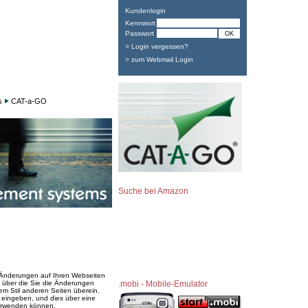
Kundenlogin
Kennwort
Passwort
> Login vergessen?
> zum Webmail Login
s
CAT-a-GO
Suche bei Amazon
e Änderungen auf Ihren Webseiten
 über die Sie die Änderungen
.mobi - Mobile-Emulator
em Stil anderen Seiten überein.
 eingeben, und dies über eine
verwenden können.