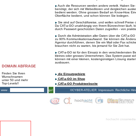
Auch die Resourcen werden anders verteilt. Haben Si
benötigt, der sich mit Webeditoren und dergleichen auske
bedient werden. Ohne grossen Bedarf an Know-How. Eine
Oberfläche bedient, und schon können Sie loslegen.
Sie sind auf Geschäftsreise, und wollen schnell Preise
Da CAT-a-GO unabhängig von Ihrem Bürorechner läuft, kö
durch Passwort geschützten Daten zugreifen - von praktis
Durch die Administration aller Daten über die CAT-a-GO 
zu 90% Kommunikationsaufwand. Sie können die Änderu
Agentur durchführen, denen Sie ein Mail oder Fax schick
brauchen nicht zu warten, bis jemand für Sie Zeit hat.
CAT-a-GO ist für den Einsatz in den verschiedensten Be
kleines oder grosses Unternehmen. Das System passt sich
können mit einer kleinen, kostengünstigen Lösung starten
ausbauen.
DOMAIN ABFRAGE
Finden Sie Ihren
die Einsatzgebiete
Wunschnamen
CAT-a-GO im Shop
unter 50 und mehr
Top-Levels!!
CAT-a-GO Produktwebseite
©CYBER-ATELIER
Impressum
Rechtliche Hin
www .
go!
hochacht crossmedia