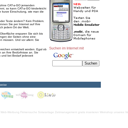
e ohne CAT-a-GO jemanden
nnt, so kann CAT-a-GO kinderleicht
 kurze Einschulung, wie man die
 oder Texte ändern? Kein Problem.
nnen Sie per Internet auf Ihre
ch jedem Ort der Welt.
Oberfläche ersparen Sie sich bis
ngen der Seiten ohne eine
en müssen. Und vor allem: Sie
Suchen im Internet mit
reichen entwickelt worden. Egal ob
 an Ihre Bedürfnisse an. Sie
 und bei Bedarf jederzeit
weise
Web-Werbung Firmensuche
Solaranlage
Zeitmanagement
gratis inserieren
Weinshop unseres Ve