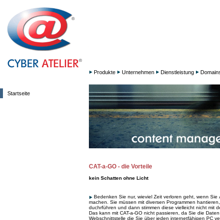
Produkte
Unternehmen
Dienstleistung
Domain
Startseite
CAT-a-GO - die Vorteile
kein Schatten ohne Licht
Bedenken Sie nur, wieviel Zeit verloren geht, wenn Si
machen. Sie müssen mit diversen Programmen hantieren,
duchrführen und dann stimmen diese vielleicht nicht mit d
Das kann mit CAT-a-GO nicht passieren, da Sie die Daten
Webschnittstelle die Sie über jeden internetfähigen PC 