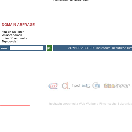
Bestellforumar verwenden.
DOMAIN ABFRAGE
Finden Sie Ihren
Wunschnamen
unter 50 und mehr
Top-Levels!!
©CYBER-ATELIER
Impressum
Rechtliche Hin
www .
go!
hochacht crossmedia
Web-Werbung Firmensuche
Solaranla