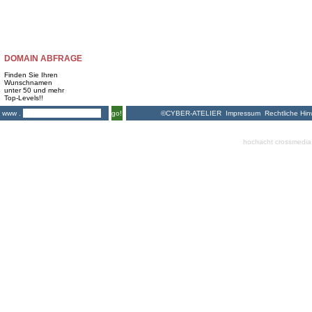
DOMAIN ABFRAGE
Finden Sie Ihren
Wunschnamen
unter 50 und mehr
Top-Levels!!
©CYBER-ATELIER
Impressum
Rechtliche Hin
www .
go!
hochacht crossmedia