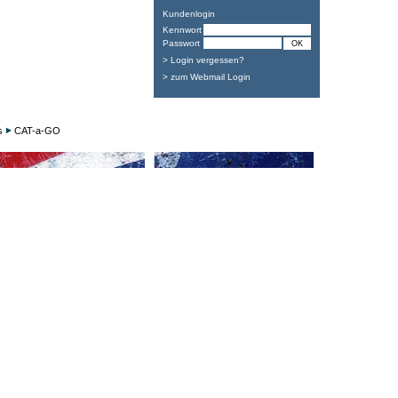
Kundenlogin
Kennwort
Passwort
> Login vergessen?
> zum Webmail Login
s
CAT-a-GO