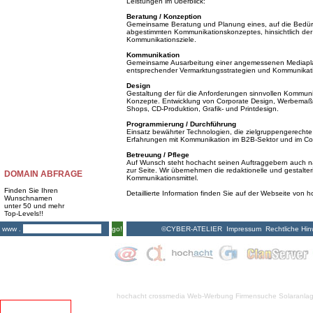
Leistungen im Überblick:
Beratung / Konzeption
Gemeinsame Beratung und Planung eines, auf die Bedürf
abgestimmten Kommunikationskonzeptes, hinsichtlich der 
Kommunikationsziele.
Kommunikation
Gemeinsame Ausarbeitung einer angemessenen Mediapla
entsprechender Vermarktungsstrategien und Kommunik
Design
Gestaltung der für die Anforderungen sinnvollen Kommunika
Konzepte. Entwicklung von Corporate Design, Werbemaßna
Shops, CD-Produktion, Grafik- und Printdesign.
Programmierung / Durchführung
Einsatz bewährter Technologien, die zielgruppengerechte 
Erfahrungen mit Kommunikation im B2B-Sektor und im Co
Betreuung / Pflege
Auf Wunsch steht hochacht seinen Auftraggebern auch nac
zur Seite. Wir übernehmen die redaktionelle und gestalte
DOMAIN ABFRAGE
Kommunikationsmittel.
Finden Sie Ihren
Detaillierte Information finden Sie auf der Webseite von 
Wunschnamen
unter 50 und mehr
Top-Levels!!
©CYBER-ATELIER
Impressum
Rechtliche Hin
www .
go!
hochacht crossmedia
Web-Werbung Firmensuche
Solaranla