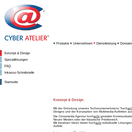
Produkte
Unternehmen
Dienstleistung
Domain
Konzept & Design
Speziallösungen
FAQ
Inkasso-Schnittstelle
Startseite
Konzept & Design
Mit der Gründung unseres Tocherunternehmens "hoch
ach
Designs und der Konzeption von Multimedia-Auftritten aus
Die Crossmedia Agentur hoch
acht
gestaltet Kommunikation
Neuen Medien oder der klassische Printbereich.
Mit kreativen Ideen bietet hoch
acht
individuelle Lösungen
Auftritt.